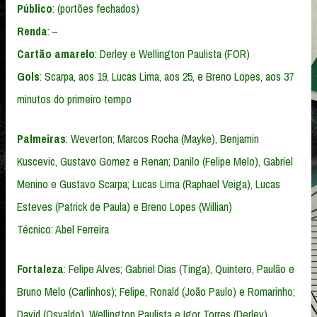
Público
: (portões fechados)
Renda
: –
Cartão amarelo
: Derley e Wellington Paulista (FOR)
Gols
: Scarpa, aos 19, Lucas Lima, aos 25, e Breno Lopes, aos 37
minutos do primeiro tempo
Palmeiras
: Weverton; Marcos Rocha (Mayke), Benjamin
Kuscevic, Gustavo Gomez e Renan; Danilo (Felipe Melo), Gabriel
Menino e Gustavo Scarpa; Lucas Lima (Raphael Veiga), Lucas
Esteves (Patrick de Paula) e Breno Lopes (Willian)
Técnico: Abel Ferreira
Fortaleza
: Felipe Alves; Gabriel Dias (Tinga), Quintero, Paulão e
Bruno Melo (Carlinhos); Felipe, Ronald (João Paulo) e Romarinho;
David (Osvaldo), Wellington Paulista e Igor Torres (Derley)