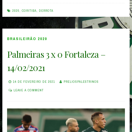
1
x
2020
,
CORITIBA
,
DERROTA
0
Palmeiras
–
BRASILEIRÃO 2020
17/02/2021”
Palmeiras 3 x 0 Fortaleza –
14/02/2021
14 DE FEVEREIRO DE 2021
PRELIOSPALESTRINOS
LEAVE A COMMENT