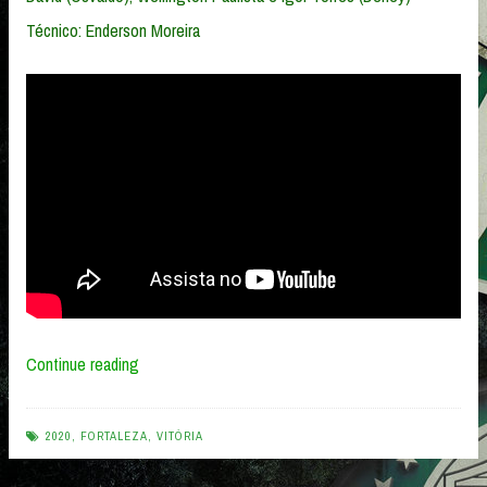
Técnico: Enderson Moreira
“Palmeiras
Continue reading
3
x
2020
,
FORTALEZA
,
VITÓRIA
0