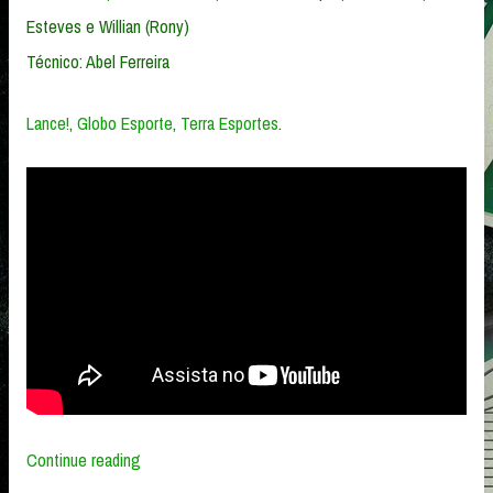
Esteves e Willian (Rony)
Técnico: Abel Ferreira
Lance!
,
Globo Esporte
,
Terra Esportes
.
“Coritiba
Continue reading