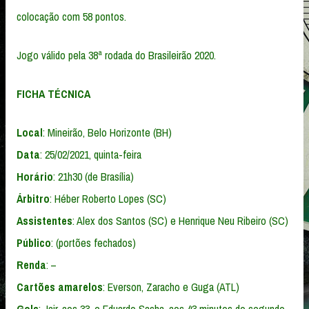
colocação com 58 pontos.
Jogo válido pela 38ª rodada do Brasileirão 2020.
FICHA TÉCNICA
Local
: Mineirão, Belo Horizonte (BH)
Data
: 25/02/2021, quinta-feira
Horário
: 21h30 (de Brasília)
Árbitro
: Héber Roberto Lopes (SC)
Assistentes
: Alex dos Santos (SC) e Henrique Neu Ribeiro (SC)
Público
: (portões fechados)
Renda
: –
Cartões amarelos
: Everson, Zaracho e Guga (ATL)
Gols
: Jair, aos 33, e Eduardo Sasha, aos 43 minutos do segundo