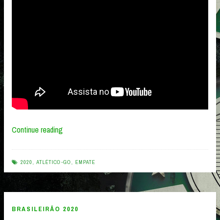
“Palmeiras
Continue reading
1
x
2020
,
ATLÉTICO-GO
,
EMPATE
1
Atlético-
GO
BRASILEIRÃO 2020