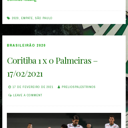
Paulo
1
2020
,
EMPATE
,
SÃO PAULO
x
1
Palmeiras
BRASILEIRÃO 2020
–
Coritiba 1 x 0 Palmeiras –
19/02/2021”
17/02/2021
17 DE FEVEREIRO DE 2021
PRELIOSPALESTRINOS
LEAVE A COMMENT