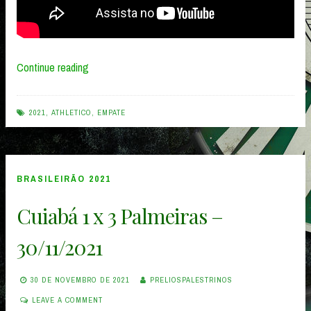
“Athletico
Continue reading
0
x
2021
,
ATHLETICO
,
EMPATE
0
Palmeiras
–
BRASILEIRÃO 2021
06/12/2021”
Cuiabá 1 x 3 Palmeiras –
30/11/2021
30 DE NOVEMBRO DE 2021
PRELIOSPALESTRINOS
LEAVE A COMMENT