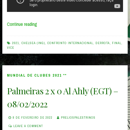
“Chelsea
Continue reading
(ING)
2
2021
,
CHELSEA (ING)
,
CONFRONTO INTERNACIONAL
,
DERROTA
,
FINAL
,
VICE
x
1
Palmeiras
MUNDIAL DE CLUBES 2021 **
–
Palmeiras 2 x 0 Al Ahly (EGT) –
12/02/2022”
08/02/2022
8 DE FEVEREIRO DE 2022
PRELIOSPALESTRINOS
LEAVE A COMMENT