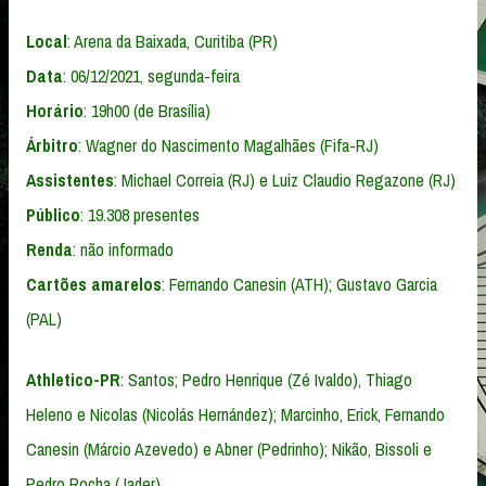
Local
: Arena da Baixada, Curitiba (PR)
Data
: 06/12/2021, segunda-feira
Horário
: 19h00 (de Brasília)
Árbitro
: Wagner do Nascimento Magalhães (Fifa-RJ)
Assistentes
: Michael Correia (RJ) e Luiz Claudio Regazone (RJ)
Público
: 19.308 presentes
Renda
: não informado
Cartões amarelos
: Fernando Canesin (ATH); Gustavo Garcia
(PAL)
Athletico-PR
: Santos; Pedro Henrique (Zé Ivaldo), Thiago
Heleno e Nicolas (Nicolás Hernández); Marcinho, Erick, Fernando
Canesin (Márcio Azevedo) e Abner (Pedrinho); Nikão, Bissoli e
Pedro Rocha (Jader)