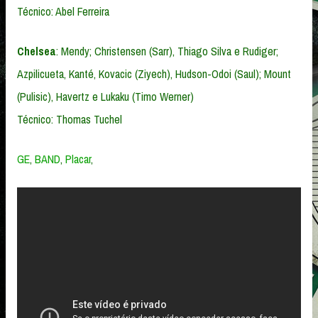
Técnico: Abel Ferreira
Chelsea
: Mendy; Christensen (Sarr), Thiago Silva e Rudiger;
Azpilicueta, Kanté, Kovacic (Ziyech), Hudson-Odoi (Saul); Mount
(Pulisic), Havertz e Lukaku (Timo Werner)
Técnico: Thomas Tuchel
GE
,
BAND
,
Placar
,