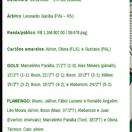
Árbitro
: Leonardo Gaciba (Fifa – RS)
Renda/público
: R$ 1.166.807,00 / 59.678 pag.
Cartões amarelos
: Aírton, Obina (FLA); e Gustavo (PAL)
GOLS:
Marcelinho Paraíba, 2’/1ºT (1-0); Alex Mineiro (pênalti),
12’/1ºT (1-1); Ibson, 21’/1ºT (2-1); Ibson, 10’/2ºT (3-1); Kléber,
15’/2ºT (3-2); Ibson, 19’/2ºT (4-2); e Kleberson, 24’/2ºT (5-2).
FLAMENGO:
Bruno, Jaílton, Fábio Luciano e Ronaldo Angelim;
Léo Moura, Aírton, Ibson (Maxi, 37’/2ºT), Kleberson e Juan
(Everton, intervalo); Marcelinho Paraíba (Toró, 18’/2ºT) e Obina.
Técnico: Caio Júnior.