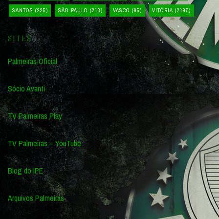
SANTOS
(225)
SÃO PAULO
(213)
VASCO
(95)
VITÓRIA
(2197)
SITES
Palmeiras Oficial
Sócio Avanti
TV Palmeiras Play
TV Palmeiras – YouTube
Blog do IPE
Arquivos Palmeiras