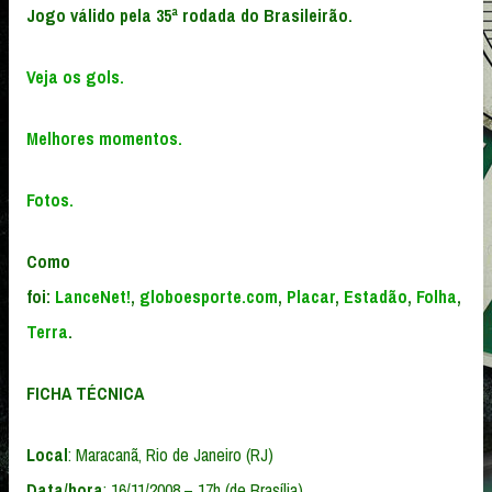
Jogo válido pela 35ª rodada do Brasileirão.
Veja os gols.
Melhores momentos.
Fotos.
Como
foi:
LanceNet!
,
globoesporte.com
,
Placar
,
Estadão
,
Folha
,
Terra
.
FICHA TÉCNICA
Local
: Maracanã, Rio de Janeiro (RJ)
Data/hora
: 16/11/2008 – 17h (de Brasília)