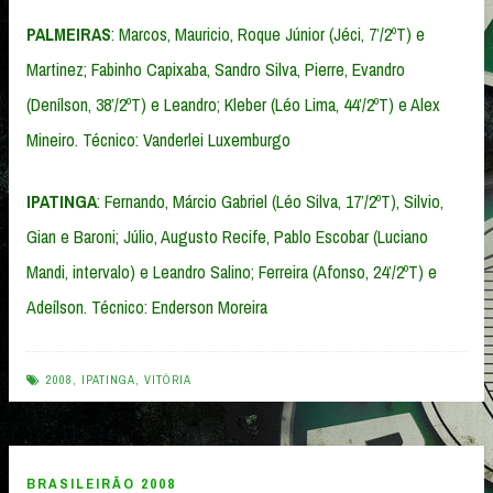
PALMEIRAS
: Marcos, Mauricio, Roque Júnior (Jéci, 7’/2ºT) e
Martinez; Fabinho Capixaba, Sandro Silva, Pierre, Evandro
(Denílson, 38’/2ºT) e Leandro; Kleber (Léo Lima, 44’/2ºT) e Alex
Mineiro. Técnico: Vanderlei Luxemburgo
IPATINGA
: Fernando, Márcio Gabriel (Léo Silva, 17’/2ºT), Silvio,
Gian e Baroni; Júlio, Augusto Recife, Pablo Escobar (Luciano
Mandi, intervalo) e Leandro Salino; Ferreira (Afonso, 24’/2ºT) e
Adeílson. Técnico: Enderson Moreira
2008
,
IPATINGA
,
VITÓRIA
BRASILEIRÃO 2008