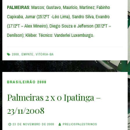
PALMEIRAS
: Marcos; Gustavo, Maurício, Martinez; Fabinho
Capixaba, Jumar (15’/2ºT -Léo Lima), Sandro Silva, Evandro
(17’/2ºT – Alex Mineiro), Diego Souza e Jefferson (30’/2ºT –
Denílson); Kléber. Técnico: Vanderlei Luxemburgo.
2008
,
EMPATE
,
VITÓRIA-BA
BRASILEIRÃO 2008
Palmeiras 2 x 0 Ipatinga –
23/11/2008
23 DE NOVEMBRO DE 2008
PRELIOSPALESTRINOS