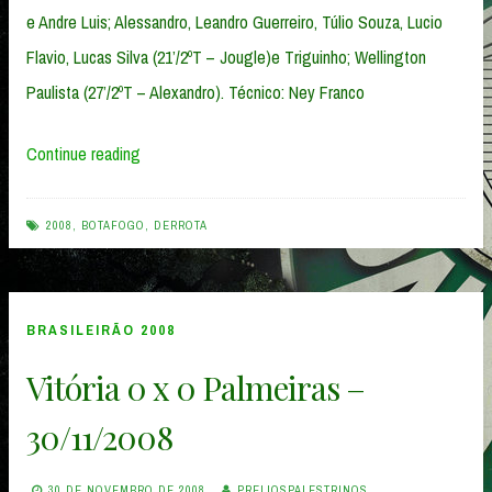
e Andre Luis; Alessandro, Leandro Guerreiro, Túlio Souza, Lucio
Flavio, Lucas Silva (21’/2ºT – Jougle)e Triguinho; Wellington
Paulista (27’/2ºT – Alexandro). Técnico: Ney Franco
“Palmeiras
Continue reading
0
x
2008
,
BOTAFOGO
,
DERROTA
1
Botafogo
–
BRASILEIRÃO 2008
07/12/2008”
Vitória 0 x 0 Palmeiras –
30/11/2008
30 DE NOVEMBRO DE 2008
PRELIOSPALESTRINOS