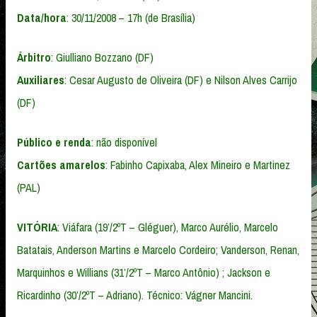
Data/hora
: 30/11/2008 – 17h (de Brasília)
Árbitro
: Giulliano Bozzano (DF)
Auxiliares
: Cesar Augusto de Oliveira (DF) e Nilson Alves Carrijo
(DF)
Público e renda
: não disponível
Cartões amarelos
: Fabinho Capixaba, Alex Mineiro e Martinez
(PAL)
VITÓRIA
: Viáfara (19’/2ºT – Gléguer), Marco Aurélio, Marcelo
Batatais, Anderson Martins e Marcelo Cordeiro; Vanderson, Renan,
Marquinhos e Willians (31’/2ºT – Marco Antônio) ; Jackson e
Ricardinho (30’/2ºT – Adriano). Técnico: Vágner Mancini.