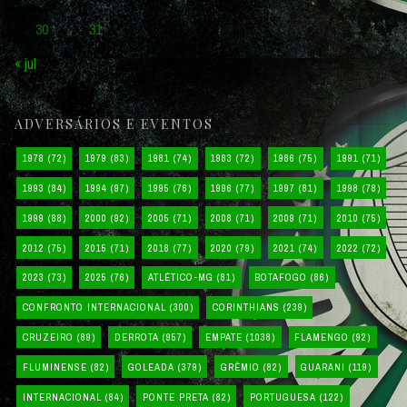
30
31
« jul
ADVERSÁRIOS E EVENTOS
1978
(72)
1979
(83)
1981
(74)
1983
(72)
1986
(75)
1991
(71)
1993
(84)
1994
(97)
1995
(76)
1996
(77)
1997
(81)
1998
(78)
1999
(88)
2000
(92)
2005
(71)
2008
(71)
2009
(71)
2010
(75)
2012
(75)
2015
(71)
2018
(77)
2020
(79)
2021
(74)
2022
(72)
2023
(73)
2025
(76)
ATLÉTICO-MG
(81)
BOTAFOGO
(86)
CONFRONTO INTERNACIONAL
(300)
CORINTHIANS
(239)
CRUZEIRO
(89)
DERROTA
(957)
EMPATE
(1038)
FLAMENGO
(92)
FLUMINENSE
(82)
GOLEADA
(379)
GRÊMIO
(82)
GUARANI
(119)
INTERNACIONAL
(84)
PONTE PRETA
(82)
PORTUGUESA
(122)