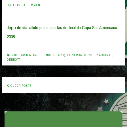
LEAVE A COMMENT
Jogo de ida válido pelas quartas de final da Copa Sul-Americana
2008.
2008
,
ARGENTINOS JUNIORS (ARG)
,
CONFRONTO INTERNACIONAL
,
DERROTA
Posts
OLDER POSTS
navigation