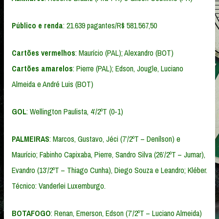
Público e renda
: 21.639 pagantes/R$ 581.567,50
Cartões vermelhos
: Maurício (PAL); Alexandro (BOT)
Cartões amarelos
: Pierre (PAL); Edson, Jougle, Luciano
Almeida e André Luis (BOT)
GOL
: Wellington Paulista, 4’/2ºT (0-1)
PALMEIRAS
: Marcos, Gustavo, Jéci (7’/2ºT – Denílson) e
Maurício; Fabinho Capixaba, Pierre, Sandro Silva (26’/2ºT – Jumar),
Evandro (13’/2ºT – Thiago Cunha), Diego Souza e Leandro; Kléber.
Técnico: Vanderlei Luxemburgo.
BOTAFOGO
: Renan, Emerson, Edson (7’/2ºT – Luciano Almeida)