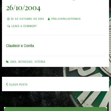
26/10/2004
26 DE OUTUBRO DE 2004
PRELIOSPALESTRINOS
LEAVE A COMMENT
Claudecir e Corrêa
2004
,
BOTAFOGO
,
VITÓRIA
Posts
OLDER POSTS
navigation