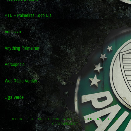
PTD – Palmeiras Todo Dia
Verdazzo
Anything Palmeiras
Porcopedia
Web Rádio Verdão
Liga Verde
© 2026 PRÉLIOS PALESTRINOS
|
WORDPRESS THEME:
NUCLEARE
BY
CRESTAPROJECT.