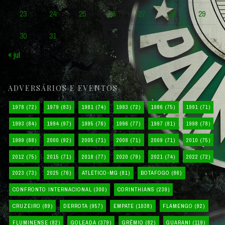
23
24
25
26
27
28
29
30
31
« jul
ADVERSÁRIOS E EVENTOS
1978
(72)
1979
(83)
1981
(74)
1983
(72)
1986
(75)
1991
(71)
1993
(84)
1994
(97)
1995
(76)
1996
(77)
1997
(81)
1998
(78)
1999
(88)
2000
(92)
2005
(71)
2008
(71)
2009
(71)
2010
(75)
2012
(75)
2015
(71)
2018
(77)
2020
(79)
2021
(74)
2022
(72)
2023
(73)
2025
(76)
ATLÉTICO-MG
(81)
BOTAFOGO
(86)
CONFRONTO INTERNACIONAL
(300)
CORINTHIANS
(239)
CRUZEIRO
(89)
DERROTA
(957)
EMPATE
(1038)
FLAMENGO
(92)
FLUMINENSE
(82)
GOLEADA
(379)
GRÊMIO
(82)
GUARANI
(119)