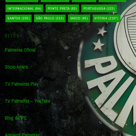
INTERNACIONAL
(84)
PONTE PRETA
(82)
PORTUGUESA
(122)
SANTOS
(225)
SÃO PAULO
(213)
VASCO
(95)
VITÓRIA
(2197)
SITES
Palmeiras Oficial
Sócio Avanti
TV Palmeiras Play
TV Palmeiras – YouTube
Blog do IPE
Arquivos Palmeiras