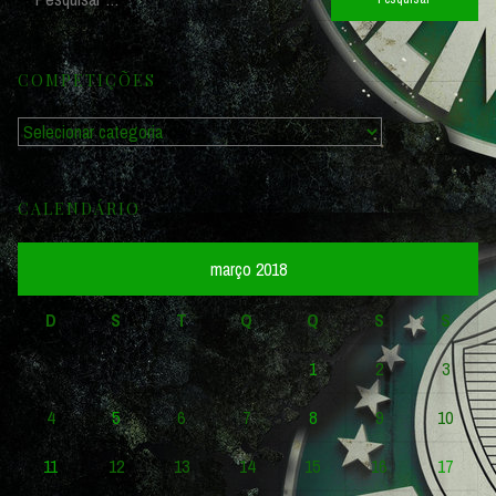
por:
COMPETIÇÕES
Competições
CALENDÁRIO
março 2018
D
S
T
Q
Q
S
S
1
2
3
4
5
6
7
8
9
10
11
12
13
14
15
16
17