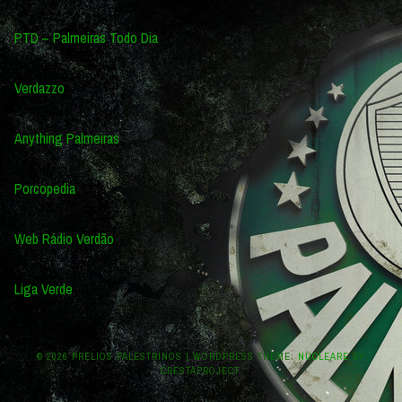
PTD – Palmeiras Todo Dia
Verdazzo
Anything Palmeiras
Porcopedia
Web Rádio Verdão
Liga Verde
© 2026 PRÉLIOS PALESTRINOS
|
WORDPRESS THEME:
NUCLEARE
BY
CRESTAPROJECT.