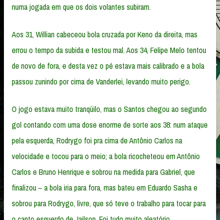
numa jogada em que os dois volantes subiram.
Aos 31, Willian cabeceou bola cruzada por Keno da direita, mas
errou o tempo da subida e testou mal. Aos 34, Felipe Melo tentou
de novo de fora, e desta vez o pé estava mais calibrado e a bola
passou zunindo por cima de Vanderlei, levando muito perigo.
O jogo estava muito tranqüilo, mas o Santos chegou ao segundo
gol contando com uma dose enorme de sorte aos 38: num ataque
pela esquerda, Rodrygo foi pra cima de Antônio Carlos na
velocidade e tocou para o meio; a bola ricocheteou em Antônio
Carlos e Bruno Henrique e sobrou na medida para Gabriel, que
finalizou – a bola iria para fora, mas bateu em Eduardo Sasha e
sobrou para Rodrygo, livre, que só teve o trabalho para tocar para
o canto esquerdo de Jailson. Foi tudo muito aleatório.