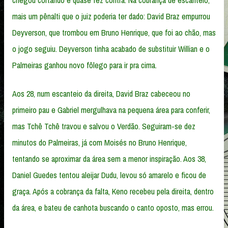
chegou cortando e quase fez contra. Na cobrança de escanteio,
mais um pênalti que o juiz poderia ter dado: David Braz empurrou
Deyverson, que trombou em Bruno Henrique, que foi ao chão, mas
o jogo seguiu. Deyverson tinha acabado de substituir Willian e o
Palmeiras ganhou novo fôlego para ir pra cima.
Aos 28, num escanteio da direita, David Braz cabeceou no
primeiro pau e Gabriel mergulhava na pequena área para conferir,
mas Tchê Tchê travou e salvou o Verdão. Seguiram-se dez
minutos do Palmeiras, já com Moisés no Bruno Henrique,
tentando se aproximar da área sem a menor inspiração. Aos 38,
Daniel Guedes tentou aleijar Dudu, levou só amarelo e ficou de
graça. Após a cobrança da falta, Keno recebeu pela direita, dentro
da área, e bateu de canhota buscando o canto oposto, mas errou.