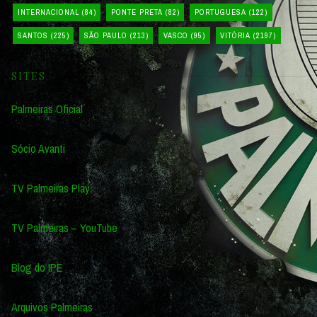
INTERNACIONAL
(84)
PONTE PRETA
(82)
PORTUGUESA
(122)
SANTOS
(225)
SÃO PAULO
(213)
VASCO
(95)
VITÓRIA
(2197)
SITES
Palmeiras Oficial
Sócio Avanti
TV Palmeiras Play
TV Palmeiras – YouTube
Blog do IPE
Arquivos Palmeiras