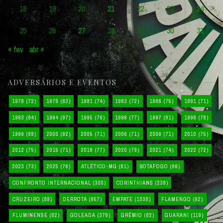
18
19
20
21
22
23
24
25
26
27
28
29
30
31
« fev
abr »
ADVERSÁRIOS E EVENTOS
1978
(72)
1979
(83)
1981
(74)
1983
(72)
1986
(75)
1991
(71)
1993
(84)
1994
(97)
1995
(76)
1996
(77)
1997
(81)
1998
(78)
1999
(88)
2000
(92)
2005
(71)
2008
(71)
2009
(71)
2010
(75)
2012
(75)
2015
(71)
2018
(77)
2020
(79)
2021
(74)
2022
(72)
2023
(73)
2025
(76)
ATLÉTICO-MG
(81)
BOTAFOGO
(86)
CONFRONTO INTERNACIONAL
(300)
CORINTHIANS
(239)
CRUZEIRO
(89)
DERROTA
(957)
EMPATE
(1038)
FLAMENGO
(92)
FLUMINENSE
(82)
GOLEADA
(379)
GRÊMIO
(82)
GUARANI
(119)