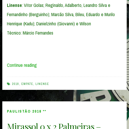
Linense
: Vitor Golas; Reginaldo, Adalberto, Leandro Silva e
Fernandinho (Berguinho); Marcão Silva, Bileu, Eduardo e Murilo
Henrique (Kadu); Danielzinho (Giovanni) e Wilson
Técnico: Márcio Fernandes
“Palmeiras
Continue reading
2
x
2018
,
EMPATE
,
LINENSE
2
Linense
–
PAULISTÃO 2018 **
15/02/2018”
Mirassol 0 x 2 Palmeiras –