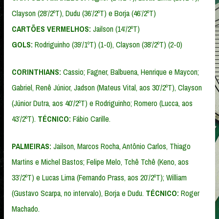
Clayson (28’/2ºT), Dudu (36’/2ºT) e Borja (46’/2ºT)
CARTÕES VERMELHOS:
Jailson (14’/2ºT)
GOLS:
Rodriguinho (39’/1ºT) (1-0), Clayson (38’/2ºT) (2-0)
CORINTHIANS:
Cassio; Fagner, Balbuena, Henrique e Maycon;
Gabriel, Renê Júnior, Jadson (Mateus Vital, aos 30’/2ºT), Clayson
(Júnior Dutra, aos 40’/2ºT) e Rodriguinho; Romero (Lucca, aos
43’/2ºT).
TÉCNICO:
Fábio Carille.
PALMEIRAS:
Jailson, Marcos Rocha, Antônio Carlos, Thiago
Martins e Michel Bastos; Felipe Melo, Tchê Tchê (Keno, aos
33’/2ºT) e Lucas Lima (Fernando Prass, aos 20’/2ºT); William
(Gustavo Scarpa, no intervalo), Borja e Dudu.
TÉCNICO:
Roger
Machado.