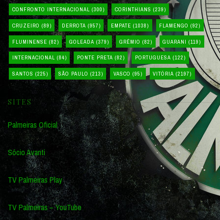
CONFRONTO INTERNACIONAL
(300)
CORINTHIANS
(239)
CRUZEIRO
(89)
DERROTA
(957)
EMPATE
(1038)
FLAMENGO
(92)
FLUMINENSE
(82)
GOLEADA
(379)
GRÊMIO
(82)
GUARANI
(119)
INTERNACIONAL
(84)
PONTE PRETA
(82)
PORTUGUESA
(122)
SANTOS
(225)
SÃO PAULO
(213)
VASCO
(95)
VITÓRIA
(2197)
SITES
Palmeiras Oficial
Sócio Avanti
TV Palmeiras Play
TV Palmeiras – YouTube