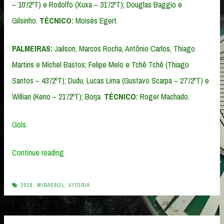
– 10’/2ºT) e Rodolfo (Xuxa – 31’/2ºT); Douglas Baggio e
Gilsinho.
TÉCNICO:
Moisés Egert.
PALMEIRAS:
Jailson, Marcos Rocha, Antônio Carlos, Thiago
Martins e Michel Bastos; Felipe Melo e Tchê Tchê (Thiago
Santos – 43’/2ºT); Dudu, Lucas Lima (Gustavo Scarpa – 27’/2ºT) e
Willian (Keno – 21’/2ºT); Borja.
TÉCNICO:
Roger Machado.
Gols
.
“Mirassol
Continue reading
0
x
2018
,
MIRASSOL
,
VITÓRIA
2
Palmeiras