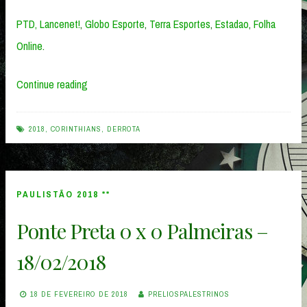
PTD,
Lancenet!
,
Globo Esporte
,
Terra Esportes
,
Estadao
,
Folha
Online
.
“Corinthians
Continue reading
2
x
2018
,
CORINTHIANS
,
DERROTA
0
Palmeiras
–
PAULISTÃO 2018 **
24/02/2018”
Ponte Preta 0 x 0 Palmeiras –
18/02/2018
18 DE FEVEREIRO DE 2018
PRELIOSPALESTRINOS