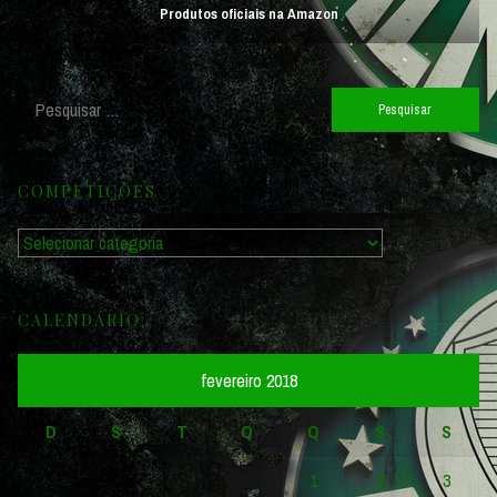
Produtos oficiais na Amazon
Pesquisar
por:
COMPETIÇÕES
Competições
CALENDÁRIO
fevereiro 2018
D
S
T
Q
Q
S
S
1
2
3