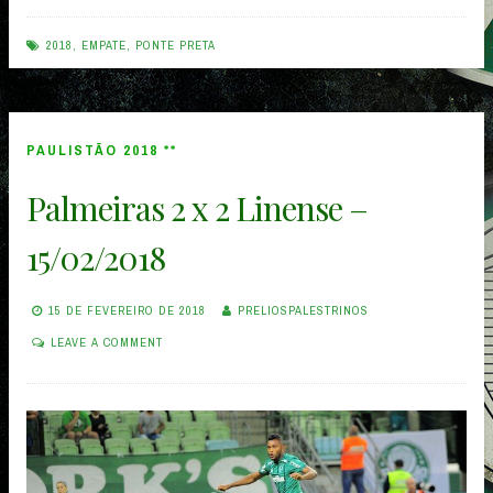
Preta
0
2018
,
EMPATE
,
PONTE PRETA
x
0
Palmeiras
PAULISTÃO 2018 **
–
Palmeiras 2 x 2 Linense –
18/02/2018”
15/02/2018
15 DE FEVEREIRO DE 2018
PRELIOSPALESTRINOS
LEAVE A COMMENT