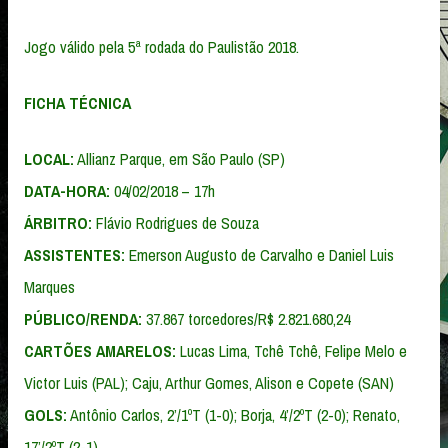
Jogo válido pela 5ª rodada do Paulistão 2018.
FICHA TÉCNICA
LOCAL:
Allianz Parque, em São Paulo (SP)
DATA-HORA:
04/02/2018 – 17h
ÁRBITRO:
Flávio Rodrigues de Souza
ASSISTENTES:
Emerson Augusto de Carvalho e Daniel Luis
Marques
PÚBLICO/RENDA:
37.867 torcedores/R$ 2.821.680,24
CARTÕES AMARELOS:
Lucas Lima, Tchê Tchê, Felipe Melo e
Victor Luis (PAL); Caju, Arthur Gomes, Alison e Copete (SAN)
GOLS:
Antônio Carlos, 2’/1ºT (1-0); Borja, 4’/2ºT (2-0); Renato,
17’/2ºT (2-1)