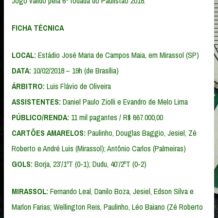
Jogo válido pela 6ª rodada do Paulistão 2018.
FICHA TÉCNICA
LOCAL:
Estádio José Maria de Campos Maia, em Mirassol (SP)
DATA:
10/02/2018 – 19h (de Brasília)
ÁRBITRO:
Luis Flávio de Oliveira
ASSISTENTES:
Daniel Paulo Ziolli e Evandro de Melo Lima
PÚBLICO/RENDA:
11 mil pagantes / R$ 667.000,00
CARTÕES AMARELOS:
Paulinho, Douglas Baggio, Jesiel, Zé
Roberto e André Luis (Mirassol); Antônio Carlos (Palmeiras)
GOLS:
Borja, 23’/1ºT (0-1); Dudu, 40’/2ºT (0-2)
MIRASSOL:
Fernando Leal, Danilo Boza, Jesiel, Edson Silva e
Marlon Farias; Wellington Reis, Paulinho, Léo Baiano (Zé Roberto