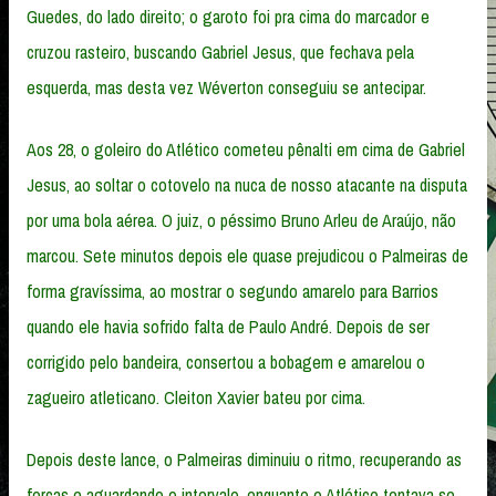
Guedes, do lado direito; o garoto foi pra cima do marcador e
cruzou rasteiro, buscando Gabriel Jesus, que fechava pela
esquerda, mas desta vez Wéverton conseguiu se antecipar.
Aos 28, o goleiro do Atlético cometeu pênalti em cima de Gabriel
Jesus, ao soltar o cotovelo na nuca de nosso atacante na disputa
por uma bola aérea. O juiz, o péssimo Bruno Arleu de Araújo, não
marcou. Sete minutos depois ele quase prejudicou o Palmeiras de
forma gravíssima, ao mostrar o segundo amarelo para Barrios
quando ele havia sofrido falta de Paulo André. Depois de ser
corrigido pelo bandeira, consertou a bobagem e amarelou o
zagueiro atleticano. Cleiton Xavier bateu por cima.
Depois deste lance, o Palmeiras diminuiu o ritmo, recuperando as
forças e aguardando o intervalo, enquanto o Atlético tentava se