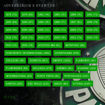
ADVERSÁRIOS E EVENTOS
1978
(72)
1979
(83)
1981
(74)
1983
(72)
1986
(75)
1991
(71)
1993
(84)
1994
(97)
1995
(76)
1996
(77)
1997
(81)
1998
(78)
1999
(88)
2000
(92)
2005
(71)
2008
(71)
2009
(71)
2010
(75)
2012
(75)
2015
(71)
2018
(77)
2020
(79)
2021
(74)
2022
(72)
2023
(73)
2025
(76)
ATLÉTICO-MG
(81)
BOTAFOGO
(86)
CONFRONTO INTERNACIONAL
(300)
CORINTHIANS
(239)
CRUZEIRO
(89)
DERROTA
(957)
EMPATE
(1038)
FLAMENGO
(92)
FLUMINENSE
(82)
GOLEADA
(379)
GRÊMIO
(82)
GUARANI
(119)
INTERNACIONAL
(84)
PONTE PRETA
(82)
PORTUGUESA
(122)
SANTOS
(225)
SÃO PAULO
(213)
VASCO
(95)
VITÓRIA
(2197)
SITES