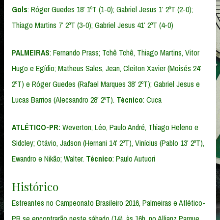
Gols
: Róger Guedes 18′ 1ºT (1-0); Gabriel Jesus 1′ 2ºT (2-0);
Thiago Martins 7′ 2ºT (3-0); Gabriel Jesus 41′ 2ºT (4-0)
PALMEIRAS
: Fernando Prass; Tchê Tchê, Thiago Martins, Vitor
Hugo e Egídio; Matheus Sales, Jean, Cleiton Xavier (Moisés 24′
2ºT) e Róger Guedes (Rafael Marques 38′ 2ºT); Gabriel Jesus e
Lucas Barrios (Alecsandro 28′ 2ºT).
Técnico
: Cuca
ATLÉTICO-PR:
Weverton; Léo, Paulo André, Thiago Heleno e
Sidcley; Otávio, Jadson (Hernani 14′ 2ºT), Vinícius (Pablo 13′ 2ºT),
Ewandro e Nikão; Walter.
Técnico
: Paulo Autuori
Histórico
Estreantes no Campeonato Brasileiro 2016, Palmeiras e Atlético-
PR se encontrarão neste sábado (14), às 16h, no Allianz Parque.