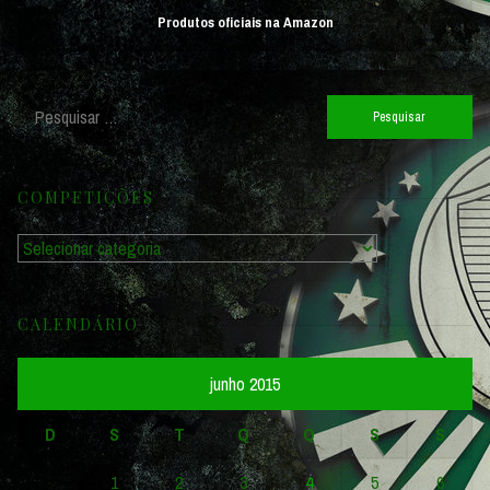
Produtos oficiais na Amazon
Pesquisar
por:
COMPETIÇÕES
Competições
CALENDÁRIO
junho 2015
D
S
T
Q
Q
S
S
1
2
3
4
5
6