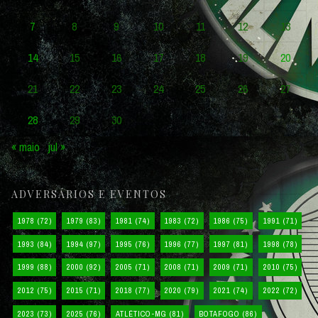
7
8
9
10
11
12
13
14
15
16
17
18
19
20
21
22
23
24
25
26
27
28
29
30
« maio
jul »
ADVERSÁRIOS E EVENTOS
1978
(72)
1979
(83)
1981
(74)
1983
(72)
1986
(75)
1991
(71)
1993
(84)
1994
(97)
1995
(76)
1996
(77)
1997
(81)
1998
(78)
1999
(88)
2000
(92)
2005
(71)
2008
(71)
2009
(71)
2010
(75)
2012
(75)
2015
(71)
2018
(77)
2020
(79)
2021
(74)
2022
(72)
2023
(73)
2025
(76)
ATLÉTICO-MG
(81)
BOTAFOGO
(86)