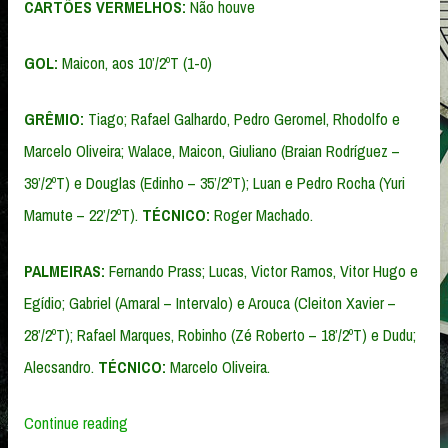
CARTÕES VERMELHOS:
Não houve
GOL:
Maicon, aos 10’/2ºT (1-0)
GRÊMIO:
Tiago; Rafael Galhardo, Pedro Geromel, Rhodolfo e
Marcelo Oliveira; Walace, Maicon, Giuliano (Braian Rodríguez –
39’/2ºT) e Douglas (Edinho – 35’/2ºT); Luan e Pedro Rocha (Yuri
Mamute – 22’/2ºT).
TÉCNICO:
Roger Machado.
PALMEIRAS:
Fernando Prass; Lucas, Victor Ramos, Vitor Hugo e
Egídio; Gabriel (Amaral – Intervalo) e Arouca (Cleiton Xavier –
28’/2ºT); Rafael Marques, Robinho (Zé Roberto – 18’/2ºT) e Dudu;
Alecsandro.
TÉCNICO:
Marcelo Oliveira.
“Grêmio
Continue reading