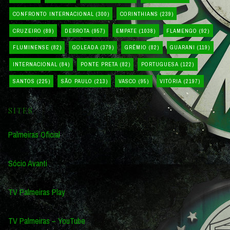
CONFRONTO INTERNACIONAL
(300)
CORINTHIANS
(239)
CRUZEIRO
(89)
DERROTA
(957)
EMPATE
(1038)
FLAMENGO
(92)
FLUMINENSE
(82)
GOLEADA
(379)
GRÊMIO
(82)
GUARANI
(119)
INTERNACIONAL
(84)
PONTE PRETA
(82)
PORTUGUESA
(122)
SANTOS
(225)
SÃO PAULO
(213)
VASCO
(95)
VITÓRIA
(2197)
SITES
Palmeiras Oficial
Sócio Avanti
TV Palmeiras Play
TV Palmeiras – YouTube