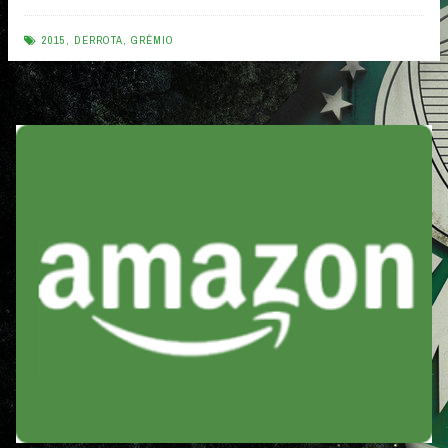
1
x
2015
,
DERROTA
,
GRÊMIO
0
Palmeiras
–
20/06/2015”