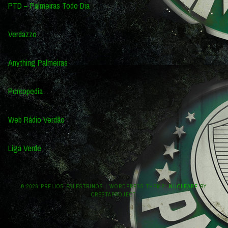
PTD – Palmeiras Todo Dia
Verdazzo
Anything Palmeiras
Porcopedia
Web Rádio Verdão
Liga Verde
© 2026 PRÉLIOS PALESTRINOS
|
WORDPRESS THEME:
NUCLEARE
BY
CRESTAPROJECT.