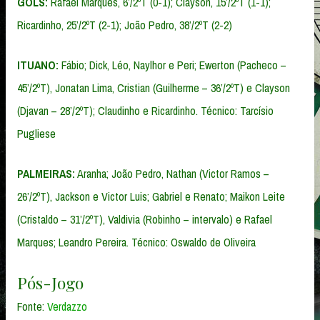
GOLS:
Rafael Marques, 6’/2ºT (0-1); Clayson, 15’/2ºT (1-1);
Ricardinho, 25’/2ºT (2-1); João Pedro, 38’/2ºT (2-2)
ITUANO:
Fábio; Dick, Léo, Naylhor e Peri; Ewerton (Pacheco –
45’/2ºT), Jonatan Lima, Cristian (Guilherme – 36’/2ºT) e Clayson
(Djavan – 28’/2ºT); Claudinho e Ricardinho. Técnico: Tarcísio
Pugliese
PALMEIRAS:
Aranha; João Pedro, Nathan (Victor Ramos –
26’/2ºT), Jackson e Victor Luis; Gabriel e Renato; Maikon Leite
(Cristaldo – 31’/2ºT), Valdivia (Robinho – intervalo) e Rafael
Marques; Leandro Pereira. Técnico: Oswaldo de Oliveira
Pós-Jogo
Fonte:
Verdazzo