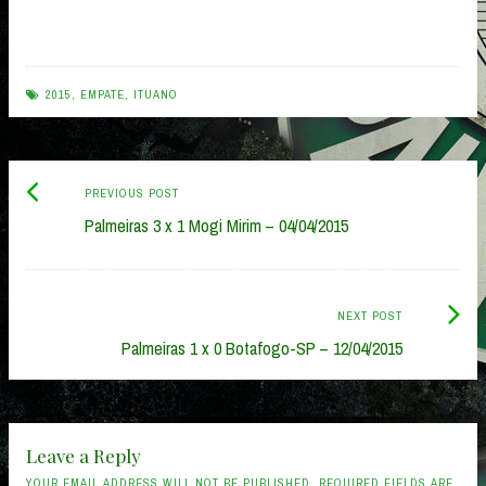
2015
,
EMPATE
,
ITUANO
Previous
Post
PREVIOUS POST
post:
Palmeiras 3 x 1 Mogi Mirim – 04/04/2015
navigation
Next
NEXT POST
Post:
Palmeiras 1 x 0 Botafogo-SP – 12/04/2015
Leave a Reply
YOUR EMAIL ADDRESS WILL NOT BE PUBLISHED. REQUIRED FIELDS ARE