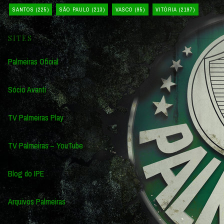
SANTOS
(225)
SÃO PAULO
(213)
VASCO
(95)
VITÓRIA
(2197)
SITES
Palmeiras Oficial
Sócio Avanti
TV Palmeiras Play
TV Palmeiras – YouTube
Blog do IPE
Arquivos Palmeiras