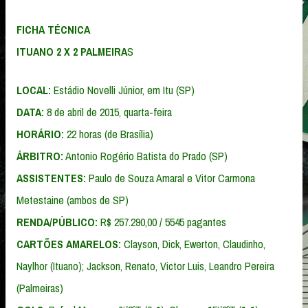
FICHA TÉCNICA
ITUANO 2 X 2 PALMEIRA
S
LOCAL:
Estádio Novelli Júnior, em Itu (SP)
DATA:
8 de abril de 2015, quarta-feira
HORÁRIO:
22 horas (de Brasília)
ÁRBITRO:
Antonio Rogério Batista do Prado (SP)
ASSISTENTES:
Paulo de Souza Amaral e Vitor Carmona
Metestaine (ambos de SP)
RENDA/PÚBLICO:
R$ 257.290,00 / 5545 pagantes
CARTÕES AMARELOS:
Clayson, Dick, Ewerton, Claudinho,
Naylhor (Ituano); Jackson, Renato, Victor Luis, Leandro Pereira
(Palmeiras)