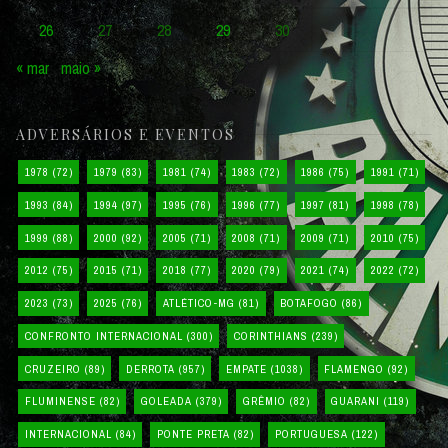
26
27
28
29
30
« mar
maio »
ADVERSÁRIOS E EVENTOS
1978
(72)
1979
(83)
1981
(74)
1983
(72)
1986
(75)
1991
(71)
1993
(84)
1994
(97)
1995
(76)
1996
(77)
1997
(81)
1998
(78)
1999
(88)
2000
(92)
2005
(71)
2008
(71)
2009
(71)
2010
(75)
2012
(75)
2015
(71)
2018
(77)
2020
(79)
2021
(74)
2022
(72)
2023
(73)
2025
(76)
ATLÉTICO-MG
(81)
BOTAFOGO
(86)
CONFRONTO INTERNACIONAL
(300)
CORINTHIANS
(239)
CRUZEIRO
(89)
DERROTA
(957)
EMPATE
(1038)
FLAMENGO
(92)
FLUMINENSE
(82)
GOLEADA
(379)
GRÊMIO
(82)
GUARANI
(119)
INTERNACIONAL
(84)
PONTE PRETA
(82)
PORTUGUESA
(122)