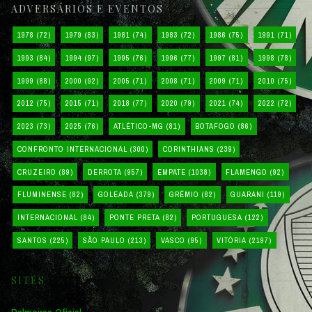
ADVERSÁRIOS E EVENTOS
1978
(72)
1979
(83)
1981
(74)
1983
(72)
1986
(75)
1991
(71)
1993
(84)
1994
(97)
1995
(76)
1996
(77)
1997
(81)
1998
(78)
1999
(88)
2000
(92)
2005
(71)
2008
(71)
2009
(71)
2010
(75)
2012
(75)
2015
(71)
2018
(77)
2020
(79)
2021
(74)
2022
(72)
2023
(73)
2025
(76)
ATLÉTICO-MG
(81)
BOTAFOGO
(86)
CONFRONTO INTERNACIONAL
(300)
CORINTHIANS
(239)
CRUZEIRO
(89)
DERROTA
(957)
EMPATE
(1038)
FLAMENGO
(92)
FLUMINENSE
(82)
GOLEADA
(379)
GRÊMIO
(82)
GUARANI
(119)
INTERNACIONAL
(84)
PONTE PRETA
(82)
PORTUGUESA
(122)
SANTOS
(225)
SÃO PAULO
(213)
VASCO
(95)
VITÓRIA
(2197)
SITES