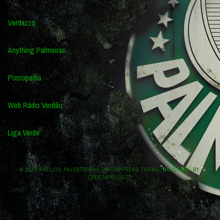
Verdazzo
Anything Palmeiras
Porcopedia
Web Rádio Verdão
Liga Verde
© 2026 PRÉLIOS PALESTRINOS
|
WORDPRESS THEME:
NUCLEARE
BY
CRESTAPROJECT.