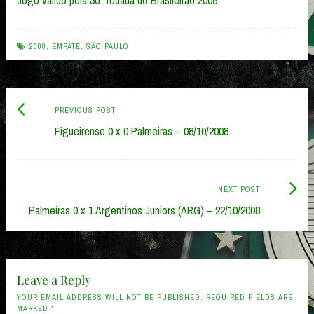
Jogo válido pela 30ª rodada do Brasileirão 2008.
2008
,
EMPATE
,
SÃO PAULO
Previous
Post
PREVIOUS POST
post:
Figueirense 0 x 0 Palmeiras – 08/10/2008
navigation
Next
NEXT POST
Post:
Palmeiras 0 x 1 Argentinos Juniors (ARG) – 22/10/2008
Leave a Reply
YOUR EMAIL ADDRESS WILL NOT BE PUBLISHED. REQUIRED FIELDS ARE
MARKED
*