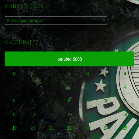
COMPETIÇÕES
Competições
CALENDÁRIO
outubro 2008
D
S
T
Q
Q
S
S
1
2
3
4
5
6
7
8
9
10
11
12
13
14
15
16
17
18
19
20
21
22
23
24
25