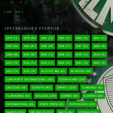
26
27
28
29
30
31
« set
nov »
ADVERSÁRIOS E EVENTOS
1978
(72)
1979
(83)
1981
(74)
1983
(72)
1986
(75)
1991
(71)
1993
(84)
1994
(97)
1995
(76)
1996
(77)
1997
(81)
1998
(78)
1999
(88)
2000
(92)
2005
(71)
2008
(71)
2009
(71)
2010
(75)
2012
(75)
2015
(71)
2018
(77)
2020
(79)
2021
(74)
2022
(72)
2023
(73)
2025
(76)
ATLÉTICO-MG
(81)
BOTAFOGO
(86)
CONFRONTO INTERNACIONAL
(300)
CORINTHIANS
(239)
CRUZEIRO
(89)
DERROTA
(957)
EMPATE
(1038)
FLAMENGO
(92)
FLUMINENSE
(82)
GOLEADA
(379)
GRÊMIO
(82)
GUARANI
(119)
INTERNACIONAL
(84)
PONTE PRETA
(82)
PORTUGUESA
(122)
SANTOS
(225)
SÃO PAULO
(213)
VASCO
(95)
VITÓRIA
(2197)