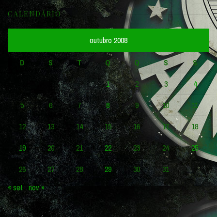
CALENDÁRIO
outubro 2008
D
S
T
Q
Q
S
S
1
2
3
4
5
6
7
8
9
10
11
12
13
14
15
16
17
18
19
20
21
22
23
24
25
26
27
28
29
30
31
« set
nov »