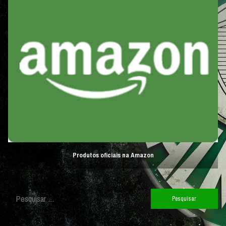
Produtos oficiais na Amazon
Pesquisar
por: