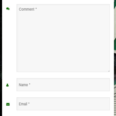
Comment
*
Name
*
Email
*