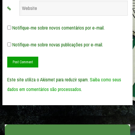
Website
Notifique-me sobre novos comentários por e-mail.
Notifique-me sobre novas publicações por e-mail.
Este site utiliza o Akismet para reduzir spam.
Saiba como seus
dados em comentários são processados
.