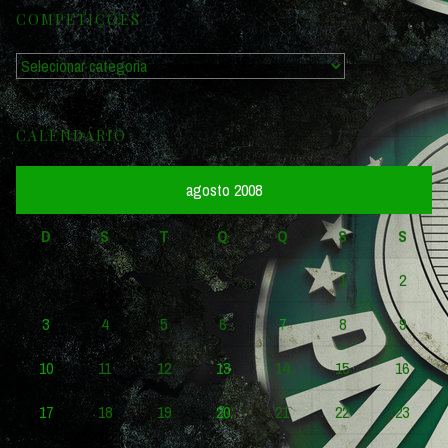
COMPETIÇÕES
Competições
CALENDÁRIO
agosto 2008
D
S
T
Q
Q
S
S
1
2
3
4
5
6
7
8
9
10
11
12
13
14
15
16
17
18
19
20
21
22
23