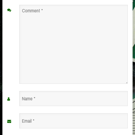
Comment
*
Name
*
Email
*