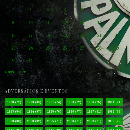
2
3
4
5
6
7
8
9
10
11
12
13
14
15
16
17
18
19
20
21
22
23
24
25
26
27
28
29
30
31
« nov
jan »
ADVERSÁRIOS E EVENTOS
1978
(72)
1979
(83)
1981
(74)
1983
(72)
1986
(75)
1991
(71)
1993
(84)
1994
(97)
1995
(76)
1996
(77)
1997
(81)
1998
(78)
1999
(88)
2000
(92)
2005
(71)
2008
(71)
2009
(71)
2010
(75)