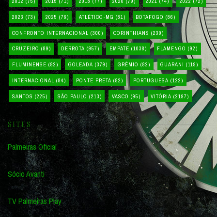
2012
(75)
2015
(71)
2018
(77)
2020
(79)
2021
(74)
2022
(72)
2023
(73)
2025
(76)
ATLÉTICO-MG
(81)
BOTAFOGO
(86)
CONFRONTO INTERNACIONAL
(300)
CORINTHIANS
(239)
CRUZEIRO
(89)
DERROTA
(957)
EMPATE
(1038)
FLAMENGO
(92)
FLUMINENSE
(82)
GOLEADA
(379)
GRÊMIO
(82)
GUARANI
(119)
INTERNACIONAL
(84)
PONTE PRETA
(82)
PORTUGUESA
(122)
SANTOS
(225)
SÃO PAULO
(213)
VASCO
(95)
VITÓRIA
(2197)
SITES
Palmeiras Oficial
Sócio Avanti
TV Palmeiras Play