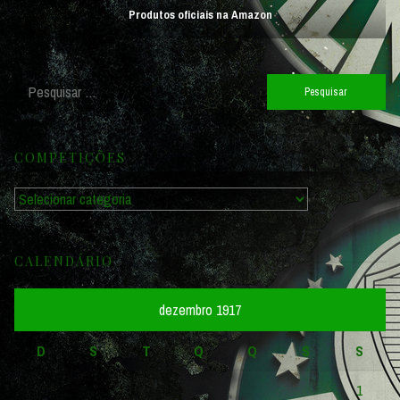
Produtos oficiais na Amazon
Pesquisar
por:
COMPETIÇÕES
Competições
CALENDÁRIO
dezembro 1917
D
S
T
Q
Q
S
S
1