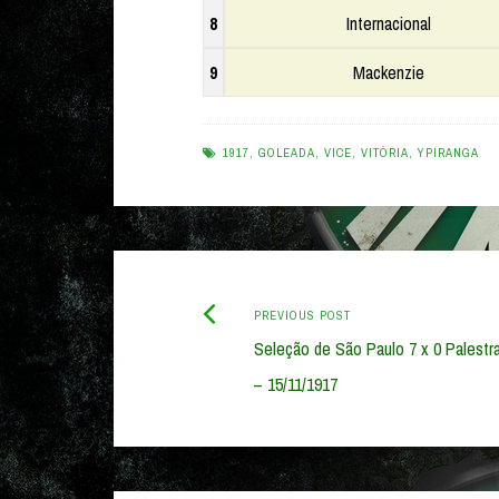
8
Internacional
9
Mackenzie
1917
,
GOLEADA
,
VICE
,
VITÓRIA
,
YPIRANGA
Previous
Post
PREVIOUS POST
post:
Seleção de São Paulo 7 x 0 Palestra 
navigation
– 15/11/1917