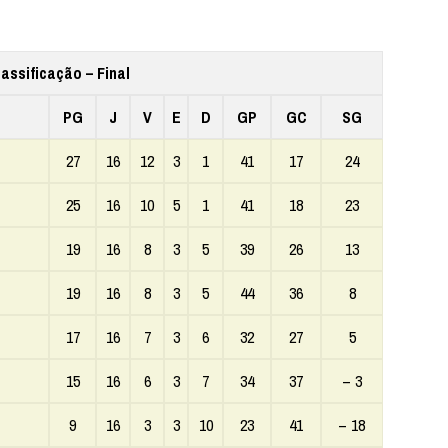
lassificação – Final
PG
J
V
E
D
GP
GC
SG
27
16
12
3
1
41
17
24
25
16
10
5
1
41
18
23
19
16
8
3
5
39
26
13
19
16
8
3
5
44
36
8
17
16
7
3
6
32
27
5
15
16
6
3
7
34
37
– 3
9
16
3
3
10
23
41
– 18