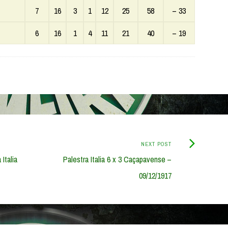
7
16
3
1
12
25
58
– 33
6
16
1
4
11
21
40
– 19
Next
NEXT POST
Post:
Italia
Palestra Italia 6 x 3 Caçapavense –
09/12/1917