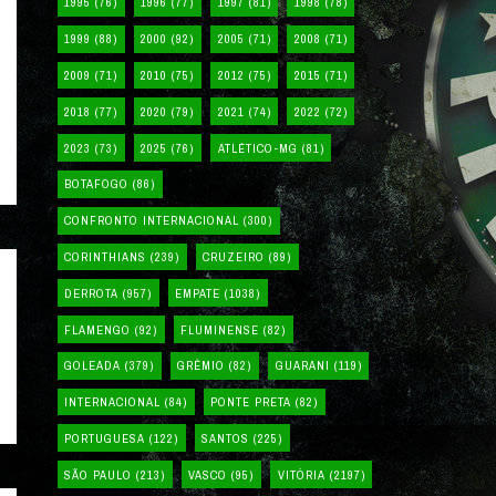
1995
(76)
1996
(77)
1997
(81)
1998
(78)
1999
(88)
2000
(92)
2005
(71)
2008
(71)
2009
(71)
2010
(75)
2012
(75)
2015
(71)
2018
(77)
2020
(79)
2021
(74)
2022
(72)
2023
(73)
2025
(76)
ATLÉTICO-MG
(81)
BOTAFOGO
(86)
CONFRONTO INTERNACIONAL
(300)
CORINTHIANS
(239)
CRUZEIRO
(89)
DERROTA
(957)
EMPATE
(1038)
FLAMENGO
(92)
FLUMINENSE
(82)
GOLEADA
(379)
GRÊMIO
(82)
GUARANI
(119)
INTERNACIONAL
(84)
PONTE PRETA
(82)
PORTUGUESA
(122)
SANTOS
(225)
SÃO PAULO
(213)
VASCO
(95)
VITÓRIA
(2197)