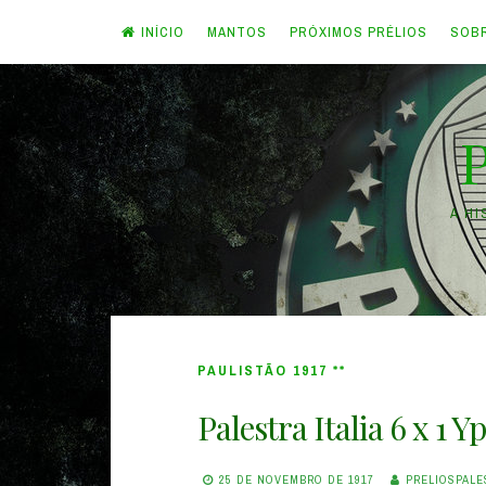
INÍCIO
MANTOS
PRÓXIMOS PRÉLIOS
SOB
Skip
to
content
A H
PAULISTÃO 1917 **
Palestra Italia 6 x 1 Y
25 DE NOVEMBRO DE 1917
PRELIOSPALE