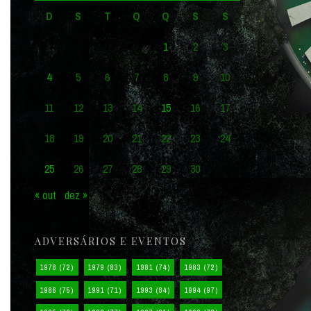
D
S
T
Q
Q
S
S
1
2
3
4
5
6
7
8
9
10
11
12
13
14
15
16
17
18
19
20
21
22
23
24
25
26
27
28
29
30
« out
dez »
ADVERSÁRIOS E EVENTOS
1978
(72)
1979
(83)
1981
(74)
1983
(72)
1986
(75)
1991
(71)
1993
(84)
1994
(97)