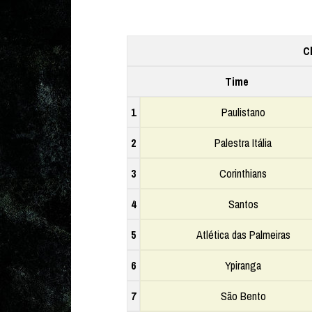
C
Time
1
Paulistano
2
Palestra Itália
3
Corinthians
4
Santos
5
Atlética das Palmeiras
6
Ypiranga
7
São Bento