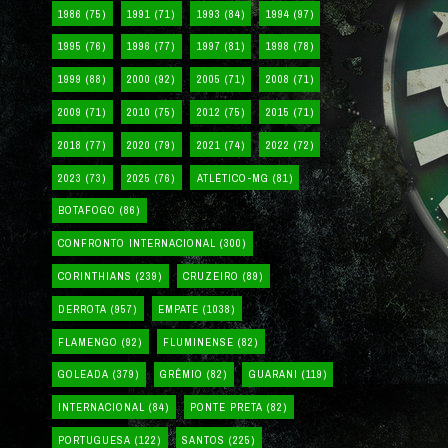
1986
(75)
1991
(71)
1993
(84)
1994
(97)
1995
(76)
1996
(77)
1997
(81)
1998
(78)
1999
(88)
2000
(92)
2005
(71)
2008
(71)
2009
(71)
2010
(75)
2012
(75)
2015
(71)
2018
(77)
2020
(79)
2021
(74)
2022
(72)
2023
(73)
2025
(76)
ATLÉTICO-MG
(81)
BOTAFOGO
(86)
CONFRONTO INTERNACIONAL
(300)
CORINTHIANS
(239)
CRUZEIRO
(89)
DERROTA
(957)
EMPATE
(1038)
FLAMENGO
(92)
FLUMINENSE
(82)
GOLEADA
(379)
GRÊMIO
(82)
GUARANI
(119)
INTERNACIONAL
(84)
PONTE PRETA
(82)
PORTUGUESA
(122)
SANTOS
(225)