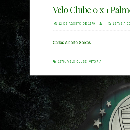
Velo Clube 0 x 1 Palm
12 DE AGOSTO DE 1979
LEAVE A 
Carlos Alberto Seixas
1979
,
VELO CLUBE
,
VITÓRIA