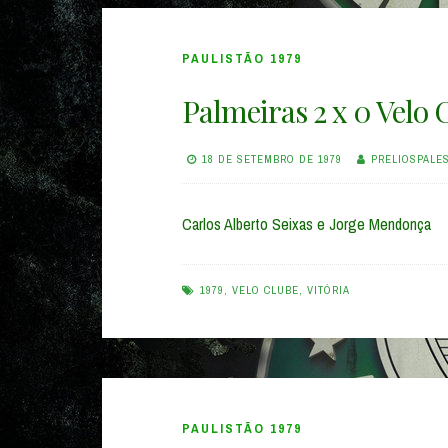
PAULISTÃO 1979
Palmeiras 2 x 0 Velo 
18 DE SETEMBRO DE 1979
PRELIOSPALE
Carlos Alberto Seixas e Jorge Mendonça
1979
,
VELO CLUBE
,
VITÓRIA
PAULISTÃO 1979