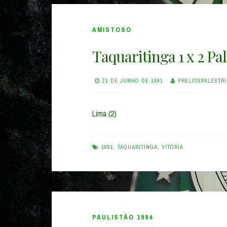
AMISTOSO
Taquaritinga 1 x 2 Pa
21 DE JUNHO DE 1991
PRELIOSPALESTR
Lima (2)
1991
,
TAQUARITINGA
,
VITÓRIA
PAULISTÃO 1984