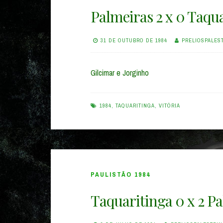
Palmeiras 2 x 0 Taqua
31 DE OUTUBRO DE 1984
PRELIOSPALES
Gilcimar e Jorginho
1984
,
TAQUARITINGA
,
VITÓRIA
PAULISTÃO 1984
Taquaritinga 0 x 2 P