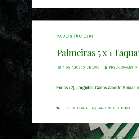
PAULISTÃO 1983
Palmeiras 5 x 1 Taqua
4 DE AGOSTO DE 1983
PRELIOSPALESTR
Enéas (2), Jorginho, Carlos Alberto Seixas 
1983
,
GOLEADA
,
TAQUARITINGA
,
VITÓRIA
© 2026 PRÉLIOS PALESTRINOS
|
WORDPRESS THEME:
NUCLEAR