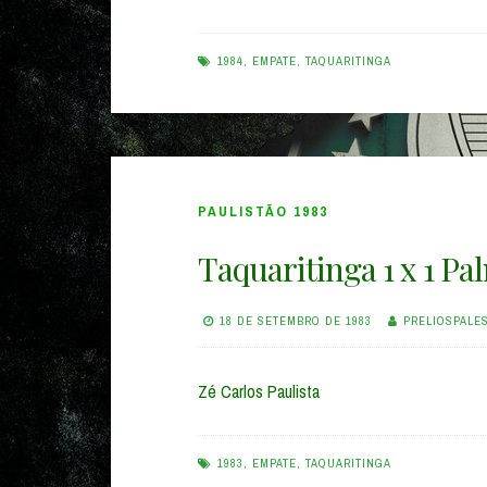
1984
,
EMPATE
,
TAQUARITINGA
PAULISTÃO 1983
Taquaritinga 1 x 1 Pa
18 DE SETEMBRO DE 1983
PRELIOSPALE
Zé Carlos Paulista
1983
,
EMPATE
,
TAQUARITINGA