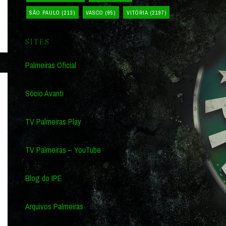
SÃO PAULO
(213)
VASCO
(95)
VITÓRIA
(2197)
SITES
Palmeiras Oficial
Sócio Avanti
TV Palmeiras Play
TV Palmeiras – YouTube
Blog do IPE
Arquivos Palmeiras