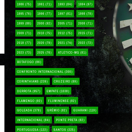
1986
(75)
1991
(71)
1993
(84)
1994
(97)
1995
(76)
1996
(77)
1997
(81)
1998
(78)
1999
(88)
2000
(92)
2005
(71)
2008
(71)
2009
(71)
2010
(75)
2012
(75)
2015
(71)
2018
(77)
2020
(79)
2021
(74)
2022
(72)
2023
(73)
2025
(76)
ATLÉTICO-MG
(81)
BOTAFOGO
(86)
CONFRONTO INTERNACIONAL
(300)
CORINTHIANS
(239)
CRUZEIRO
(89)
DERROTA
(957)
EMPATE
(1038)
FLAMENGO
(92)
FLUMINENSE
(82)
GOLEADA
(379)
GRÊMIO
(82)
GUARANI
(119)
INTERNACIONAL
(84)
PONTE PRETA
(82)
PORTUGUESA
(122)
SANTOS
(225)