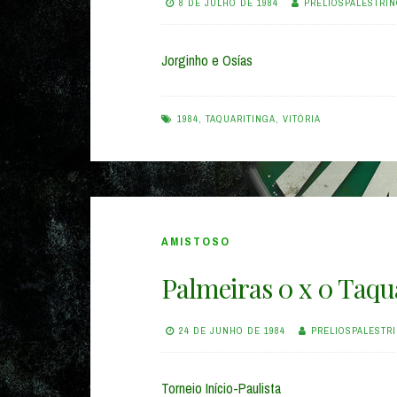
8 DE JULHO DE 1984
PRELIOSPALESTRI
Jorginho e Osías
1984
,
TAQUARITINGA
,
VITÓRIA
AMISTOSO
Palmeiras 0 x 0 Taqu
24 DE JUNHO DE 1984
PRELIOSPALESTR
Torneio Início-Paulista