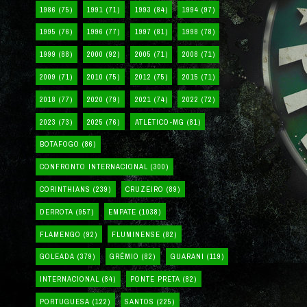
1986
(75)
1991
(71)
1993
(84)
1994
(97)
1995
(76)
1996
(77)
1997
(81)
1998
(78)
1999
(88)
2000
(92)
2005
(71)
2008
(71)
2009
(71)
2010
(75)
2012
(75)
2015
(71)
2018
(77)
2020
(79)
2021
(74)
2022
(72)
2023
(73)
2025
(76)
ATLÉTICO-MG
(81)
BOTAFOGO
(86)
CONFRONTO INTERNACIONAL
(300)
CORINTHIANS
(239)
CRUZEIRO
(89)
DERROTA
(957)
EMPATE
(1038)
FLAMENGO
(92)
FLUMINENSE
(82)
GOLEADA
(379)
GRÊMIO
(82)
GUARANI
(119)
INTERNACIONAL
(84)
PONTE PRETA
(82)
PORTUGUESA
(122)
SANTOS
(225)