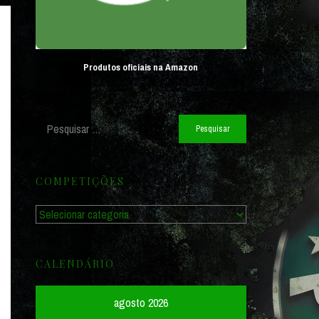
Produtos oficiais na Amazon
Pesquisar
por:
COMPETIÇÕES
Competições
CALENDÁRIO
agosto 2026