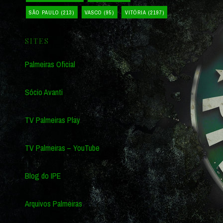
SÃO PAULO
(213)
VASCO
(95)
VITÓRIA
(2197)
SITES
Palmeiras Oficial
Sócio Avanti
TV Palmeiras Play
TV Palmeiras – YouTube
Blog do IPE
Arquivos Palmeiras