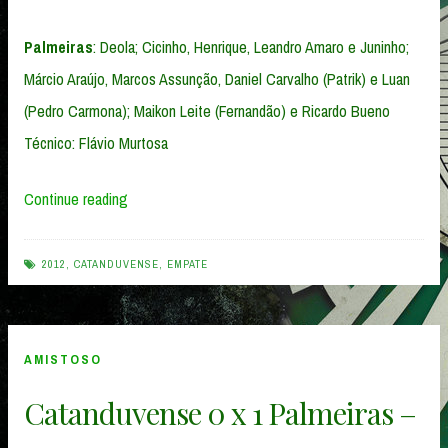
Palmeiras
: Deola; Cicinho, Henrique, Leandro Amaro e Juninho;
Márcio Araújo, Marcos Assunção, Daniel Carvalho (Patrik) e Luan
(Pedro Carmona); Maikon Leite (Fernandão) e Ricardo Bueno
Técnico: Flávio Murtosa
“Catanduvense
Continue reading
1
x
2012
,
CATANDUVENSE
,
EMPATE
1
Palmeiras
–
AMISTOSO
29/01/2012”
Catanduvense 0 x 1 Palmeiras –