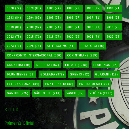
1978
(72)
1979
(83)
1981
(74)
1983
(72)
1986
(75)
1991
(71)
1993
(84)
1994
(97)
1995
(76)
1996
(77)
1997
(81)
1998
(78)
1999
(88)
2000
(92)
2005
(71)
2008
(71)
2009
(71)
2010
(75)
2012
(75)
2015
(71)
2018
(77)
2020
(79)
2021
(74)
2022
(72)
2023
(73)
2025
(76)
ATLÉTICO-MG
(81)
BOTAFOGO
(86)
CONFRONTO INTERNACIONAL
(300)
CORINTHIANS
(239)
CRUZEIRO
(89)
DERROTA
(957)
EMPATE
(1038)
FLAMENGO
(92)
FLUMINENSE
(82)
GOLEADA
(379)
GRÊMIO
(82)
GUARANI
(119)
INTERNACIONAL
(84)
PONTE PRETA
(82)
PORTUGUESA
(122)
SANTOS
(225)
SÃO PAULO
(213)
VASCO
(95)
VITÓRIA
(2197)
SITES
Palmeiras Oficial