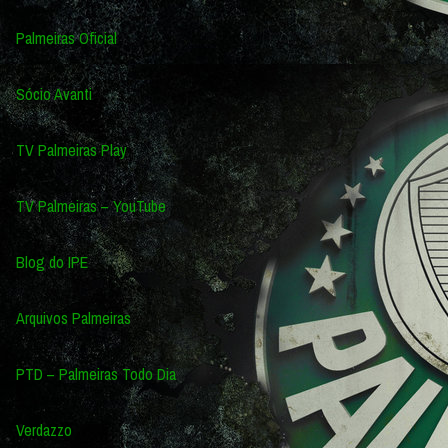
Palmeiras Oficial
Sócio Avanti
TV Palmeiras Play
TV Palmeiras – YouTube
Blog do IPE
Arquivos Palmeiras
PTD – Palmeiras Todo Dia
Verdazzo