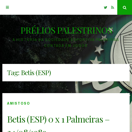
Twitter
RSS
Sea
PRÉLIOS PALESTRINOS
Skip
to
A HISTÓRIA DA SOCIEDADE ESPORTIVA PALMEIRAS
CONTADA EM JOGOS
content
Tag:
Betis (ESP)
AMISTOSO
Betis (ESP) 0 x 1 Palmeiras –