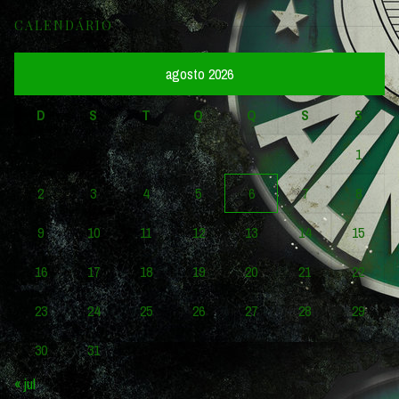
CALENDÁRIO
agosto 2026
D
S
T
Q
Q
S
S
1
2
3
4
5
6
7
8
9
10
11
12
13
14
15
16
17
18
19
20
21
22
23
24
25
26
27
28
29
30
31
« jul