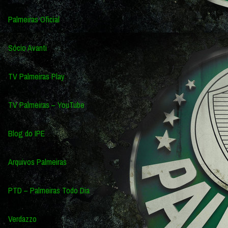
Palmeiras Oficial
Sócio Avanti
TV Palmeiras Play
TV Palmeiras – YouTube
Blog do IPE
Arquivos Palmeiras
PTD – Palmeiras Todo Dia
Verdazzo