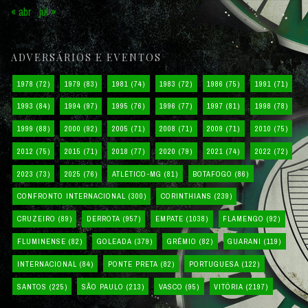
« abr
jul »
ADVERSÁRIOS E EVENTOS
1978
(72)
1979
(83)
1981
(74)
1983
(72)
1986
(75)
1991
(71)
1993
(84)
1994
(97)
1995
(76)
1996
(77)
1997
(81)
1998
(78)
1999
(88)
2000
(92)
2005
(71)
2008
(71)
2009
(71)
2010
(75)
2012
(75)
2015
(71)
2018
(77)
2020
(79)
2021
(74)
2022
(72)
2023
(73)
2025
(76)
ATLÉTICO-MG
(81)
BOTAFOGO
(86)
CONFRONTO INTERNACIONAL
(300)
CORINTHIANS
(239)
CRUZEIRO
(89)
DERROTA
(957)
EMPATE
(1038)
FLAMENGO
(92)
FLUMINENSE
(82)
GOLEADA
(379)
GRÊMIO
(82)
GUARANI
(119)
INTERNACIONAL
(84)
PONTE PRETA
(82)
PORTUGUESA
(122)
SANTOS
(225)
SÃO PAULO
(213)
VASCO
(95)
VITÓRIA
(2197)