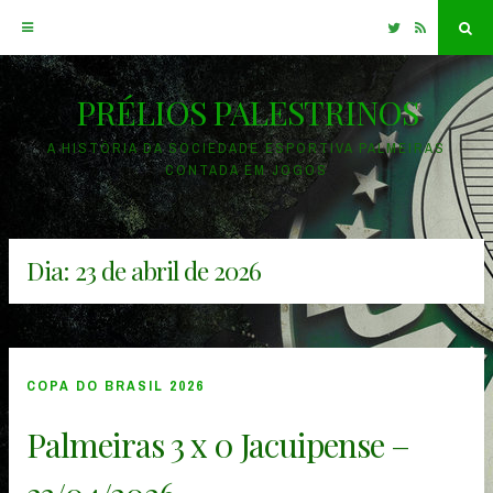
Twitter
RSS
Sea
PRÉLIOS PALESTRINOS
Skip
to
A HISTÓRIA DA SOCIEDADE ESPORTIVA PALMEIRAS
CONTADA EM JOGOS
content
Dia:
23 de abril de 2026
COPA DO BRASIL 2026
Palmeiras 3 x 0 Jacuipense –