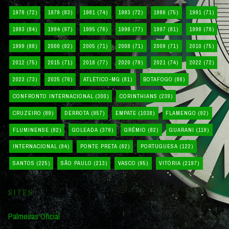
1978
(72)
1979
(83)
1981
(74)
1983
(72)
1986
(75)
1991
(71)
1993
(84)
1994
(97)
1995
(76)
1996
(77)
1997
(81)
1998
(78)
1999
(88)
2000
(92)
2005
(71)
2008
(71)
2009
(71)
2010
(75)
2012
(75)
2015
(71)
2018
(77)
2020
(79)
2021
(74)
2022
(72)
2023
(73)
2025
(76)
ATLÉTICO-MG
(81)
BOTAFOGO
(86)
CONFRONTO INTERNACIONAL
(300)
CORINTHIANS
(239)
CRUZEIRO
(89)
DERROTA
(957)
EMPATE
(1038)
FLAMENGO
(92)
FLUMINENSE
(82)
GOLEADA
(379)
GRÊMIO
(82)
GUARANI
(119)
INTERNACIONAL
(84)
PONTE PRETA
(82)
PORTUGUESA
(122)
SANTOS
(225)
SÃO PAULO
(213)
VASCO
(95)
VITÓRIA
(2197)
SITES
Palmeiras Oficial