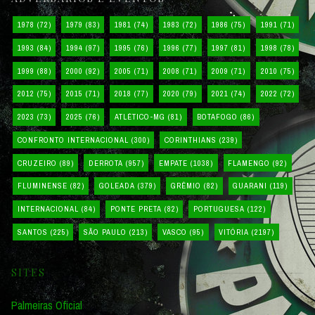
1978
(72)
1979
(83)
1981
(74)
1983
(72)
1986
(75)
1991
(71)
1993
(84)
1994
(97)
1995
(76)
1996
(77)
1997
(81)
1998
(78)
1999
(88)
2000
(92)
2005
(71)
2008
(71)
2009
(71)
2010
(75)
2012
(75)
2015
(71)
2018
(77)
2020
(79)
2021
(74)
2022
(72)
2023
(73)
2025
(76)
ATLÉTICO-MG
(81)
BOTAFOGO
(86)
CONFRONTO INTERNACIONAL
(300)
CORINTHIANS
(239)
CRUZEIRO
(89)
DERROTA
(957)
EMPATE
(1038)
FLAMENGO
(92)
FLUMINENSE
(82)
GOLEADA
(379)
GRÊMIO
(82)
GUARANI
(119)
INTERNACIONAL
(84)
PONTE PRETA
(82)
PORTUGUESA
(122)
SANTOS
(225)
SÃO PAULO
(213)
VASCO
(95)
VITÓRIA
(2197)
SITES
Palmeiras Oficial