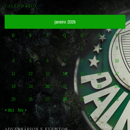
CALENDÁRIO
janeiro 2026
D
S
T
Q
Q
S
S
1
2
3
4
5
6
7
8
9
10
11
12
13
14
15
16
17
18
19
20
21
22
23
24
25
26
27
28
29
30
31
« dez
fev »
ADVERSÁRIOS E EVENTOS