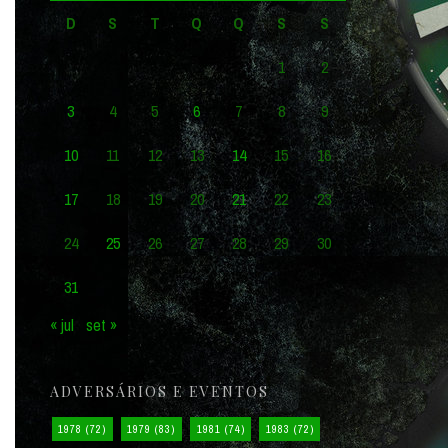
D
S
T
Q
Q
S
S
1
2
3
4
5
6
7
8
9
10
11
12
13
14
15
16
17
18
19
20
21
22
23
24
25
26
27
28
29
30
31
« jul
set »
ADVERSÁRIOS E EVENTOS
1978
(72)
1979
(83)
1981
(74)
1983
(72)