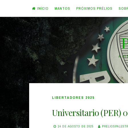
INÍCIO
MANTOS
PRÓXIMOS PRÉLIOS
SOB
Skip
to
content
A H
LIBERTADORES 2025
Universitario (PER) 0
14 DE AGOSTO DE 2025
PRELIOSPALEST