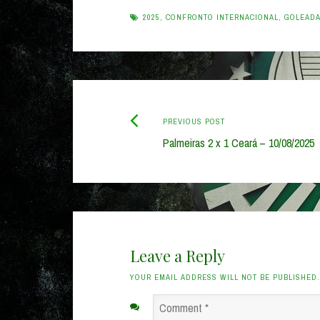
2025
,
CONFRONTO INTERNACIONAL
,
GOLEAD
Previous
Post
PREVIOUS POST
post:
Palmeiras 2 x 1 Ceará – 10/08/2025
navigation
Leave a Reply
YOUR EMAIL ADDRESS WILL NOT BE PUBLISHED
Comment