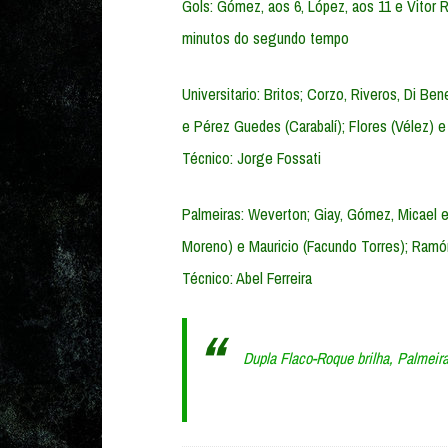
Gols: Gómez, aos 6, López, aos 11 e Vitor 
minutos do segundo tempo
Universitario: Britos; Corzo, Riveros, Di Be
e Pérez Guedes (Carabalí); Flores (Vélez) e 
Técnico: Jorge Fossati
Palmeiras: Weverton; Giay, Gómez, Micael e 
Moreno) e Mauricio (Facundo Torres); Ramón
Técnico: Abel Ferreira
Dupla Flaco-Roque brilha, Palmeira