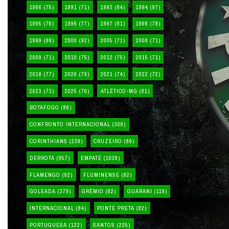
1986
(75)
1991
(71)
1993
(84)
1994
(97)
1995
(76)
1996
(77)
1997
(81)
1998
(78)
1999
(88)
2000
(92)
2005
(71)
2008
(71)
2009
(71)
2010
(75)
2012
(75)
2015
(71)
2018
(77)
2020
(79)
2021
(74)
2022
(72)
2023
(73)
2025
(76)
ATLÉTICO-MG
(81)
BOTAFOGO
(86)
CONFRONTO INTERNACIONAL
(300)
CORINTHIANS
(239)
CRUZEIRO
(89)
DERROTA
(957)
EMPATE
(1038)
FLAMENGO
(92)
FLUMINENSE
(82)
GOLEADA
(379)
GRÊMIO
(82)
GUARANI
(119)
INTERNACIONAL
(84)
PONTE PRETA
(82)
PORTUGUESA
(122)
SANTOS
(225)