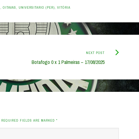
A
,
OITAVAS
,
UNIVERSITARIO (PER)
,
VITÓRIA
Next
NEXT POST
Post:
Botafogo 0 x 1 Palmeiras – 17/08/2025
. REQUIRED FIELDS ARE MARKED
*