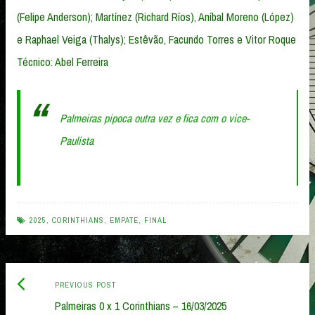
(Felipe Anderson); Martínez (Richard Ríos), Aníbal Moreno (López)
e Raphael Veiga (Thalys); Estêvão, Facundo Torres e Vitor Roque
Técnico: Abel Ferreira
Palmeiras pipoca outra vez e fica com o vice-
Paulista
2025
,
CORINTHIANS
,
EMPATE
,
FINAL
Previous
Post
PREVIOUS POST
post:
Palmeiras 0 x 1 Corinthians – 16/03/2025
navigation