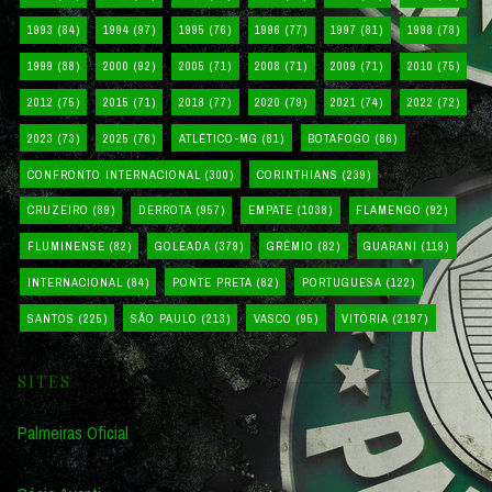
1993
(84)
1994
(97)
1995
(76)
1996
(77)
1997
(81)
1998
(78)
1999
(88)
2000
(92)
2005
(71)
2008
(71)
2009
(71)
2010
(75)
2012
(75)
2015
(71)
2018
(77)
2020
(79)
2021
(74)
2022
(72)
2023
(73)
2025
(76)
ATLÉTICO-MG
(81)
BOTAFOGO
(86)
CONFRONTO INTERNACIONAL
(300)
CORINTHIANS
(239)
CRUZEIRO
(89)
DERROTA
(957)
EMPATE
(1038)
FLAMENGO
(92)
FLUMINENSE
(82)
GOLEADA
(379)
GRÊMIO
(82)
GUARANI
(119)
INTERNACIONAL
(84)
PONTE PRETA
(82)
PORTUGUESA
(122)
SANTOS
(225)
SÃO PAULO
(213)
VASCO
(95)
VITÓRIA
(2197)
SITES
Palmeiras Oficial