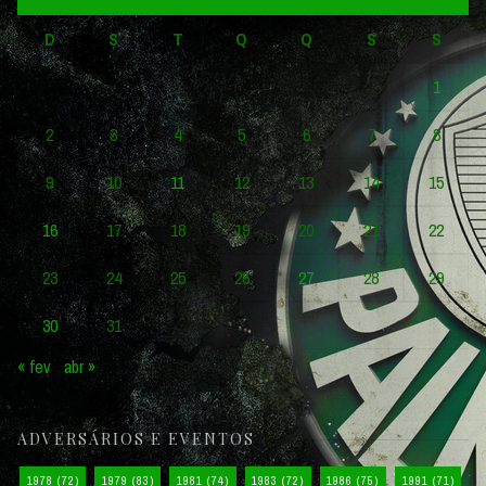
D
S
T
Q
Q
S
S
1
2
3
4
5
6
7
8
9
10
11
12
13
14
15
16
17
18
19
20
21
22
23
24
25
26
27
28
29
30
31
« fev
abr »
ADVERSÁRIOS E EVENTOS
1978
(72)
1979
(83)
1981
(74)
1983
(72)
1986
(75)
1991
(71)