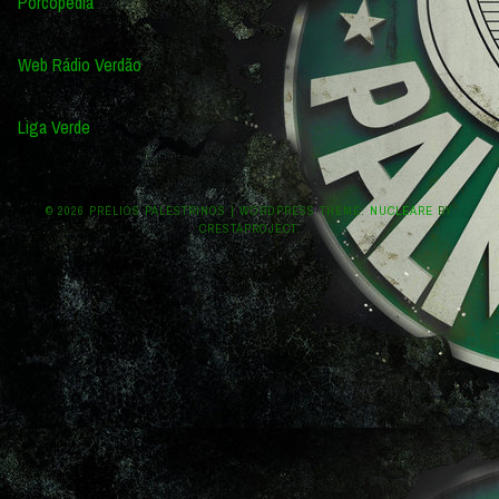
Porcopedia
Web Rádio Verdão
Liga Verde
© 2026 PRÉLIOS PALESTRINOS
|
WORDPRESS THEME:
NUCLEARE
BY
CRESTAPROJECT.