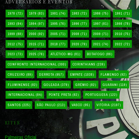
ADVERSÁRIOS E EVENTOS
1978
(72)
1979
(83)
1981
(74)
1983
(72)
1986
(75)
1991
(71)
1993
(84)
1994
(97)
1995
(76)
1996
(77)
1997
(81)
1998
(78)
1999
(88)
2000
(92)
2005
(71)
2008
(71)
2009
(71)
2010
(75)
2012
(75)
2015
(71)
2018
(77)
2020
(79)
2021
(74)
2022
(72)
2023
(73)
2025
(76)
ATLÉTICO-MG
(81)
BOTAFOGO
(86)
CONFRONTO INTERNACIONAL
(300)
CORINTHIANS
(239)
CRUZEIRO
(89)
DERROTA
(957)
EMPATE
(1038)
FLAMENGO
(92)
FLUMINENSE
(82)
GOLEADA
(379)
GRÊMIO
(82)
GUARANI
(119)
INTERNACIONAL
(84)
PONTE PRETA
(82)
PORTUGUESA
(122)
SANTOS
(225)
SÃO PAULO
(213)
VASCO
(95)
VITÓRIA
(2197)
SITES
Palmeiras Oficial