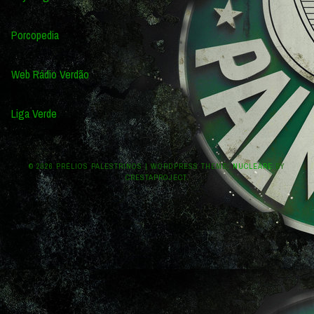
Porcopedia
Web Rádio Verdão
Liga Verde
© 2026 PRÉLIOS PALESTRINOS
|
WORDPRESS THEME:
NUCLEARE
BY
CRESTAPROJECT.