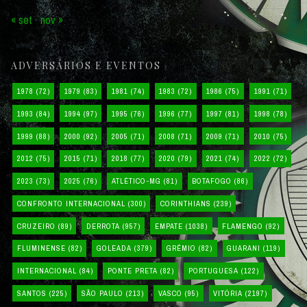
« set
nov »
ADVERSÁRIOS E EVENTOS
1978
(72)
1979
(83)
1981
(74)
1983
(72)
1986
(75)
1991
(71)
1993
(84)
1994
(97)
1995
(76)
1996
(77)
1997
(81)
1998
(78)
1999
(88)
2000
(92)
2005
(71)
2008
(71)
2009
(71)
2010
(75)
2012
(75)
2015
(71)
2018
(77)
2020
(79)
2021
(74)
2022
(72)
2023
(73)
2025
(76)
ATLÉTICO-MG
(81)
BOTAFOGO
(86)
CONFRONTO INTERNACIONAL
(300)
CORINTHIANS
(239)
CRUZEIRO
(89)
DERROTA
(957)
EMPATE
(1038)
FLAMENGO
(92)
FLUMINENSE
(82)
GOLEADA
(379)
GRÊMIO
(82)
GUARANI
(119)
INTERNACIONAL
(84)
PONTE PRETA
(82)
PORTUGUESA
(122)
SANTOS
(225)
SÃO PAULO
(213)
VASCO
(95)
VITÓRIA
(2197)