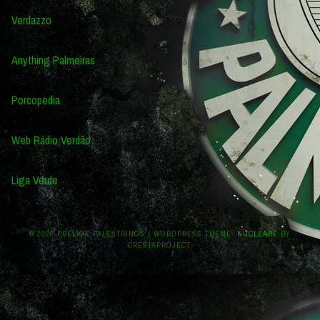
Verdazzo
Anything Palmeiras
Porcopedia
Web Rádio Verdão
Liga Verde
© 2026 PRÉLIOS PALESTRINOS
|
WORDPRESS THEME:
NUCLEARE
BY
CRESTAPROJECT.