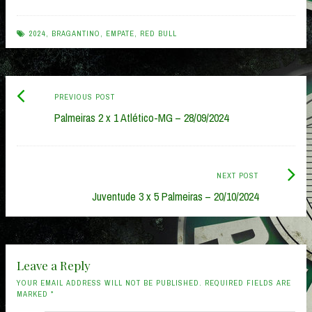
2024
,
BRAGANTINO
,
EMPATE
,
RED BULL
Previous
Post
PREVIOUS POST
post:
Palmeiras 2 x 1 Atlético-MG – 28/09/2024
navigation
Next
NEXT POST
Post:
Juventude 3 x 5 Palmeiras – 20/10/2024
Leave a Reply
YOUR EMAIL ADDRESS WILL NOT BE PUBLISHED. REQUIRED FIELDS ARE
MARKED
*