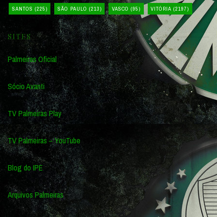
SANTOS
(225)
SÃO PAULO
(213)
VASCO
(95)
VITÓRIA
(2197)
SITES
Palmeiras Oficial
Sócio Avanti
TV Palmeiras Play
TV Palmeiras – YouTube
Blog do IPE
Arquivos Palmeiras