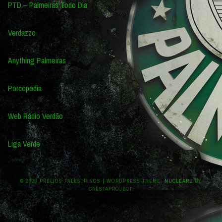
PTD – Palmeiras Todo Dia
Verdazzo
Anything Palmeiras
Porcopedia
Web Rádio Verdão
Liga Verde
© 2026 PRÉLIOS PALESTRINOS
|
WORDPRESS THEME:
NUCLEARE
BY
CRESTAPROJECT.