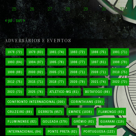
25
26
27
28
29
30
31
« jul
set »
ADVERSÁRIOS E EVENTOS
1978
(72)
1979
(83)
1981
(74)
1983
(72)
1986
(75)
1991
(71)
1993
(84)
1994
(97)
1995
(76)
1996
(77)
1997
(81)
1998
(78)
1999
(88)
2000
(92)
2005
(71)
2008
(71)
2009
(71)
2010
(75)
2012
(75)
2015
(71)
2018
(77)
2020
(79)
2021
(74)
2022
(72)
2023
(73)
2025
(76)
ATLÉTICO-MG
(81)
BOTAFOGO
(86)
CONFRONTO INTERNACIONAL
(300)
CORINTHIANS
(239)
CRUZEIRO
(89)
DERROTA
(957)
EMPATE
(1038)
FLAMENGO
(92)
FLUMINENSE
(82)
GOLEADA
(379)
GRÊMIO
(82)
GUARANI
(119)
INTERNACIONAL
(84)
PONTE PRETA
(82)
PORTUGUESA
(122)