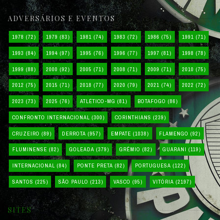
ADVERSÁRIOS E EVENTOS
1978
(72)
1979
(83)
1981
(74)
1983
(72)
1986
(75)
1991
(71)
1993
(84)
1994
(97)
1995
(76)
1996
(77)
1997
(81)
1998
(78)
1999
(88)
2000
(92)
2005
(71)
2008
(71)
2009
(71)
2010
(75)
2012
(75)
2015
(71)
2018
(77)
2020
(79)
2021
(74)
2022
(72)
2023
(73)
2025
(76)
ATLÉTICO-MG
(81)
BOTAFOGO
(86)
CONFRONTO INTERNACIONAL
(300)
CORINTHIANS
(239)
CRUZEIRO
(89)
DERROTA
(957)
EMPATE
(1038)
FLAMENGO
(92)
FLUMINENSE
(82)
GOLEADA
(379)
GRÊMIO
(82)
GUARANI
(119)
INTERNACIONAL
(84)
PONTE PRETA
(82)
PORTUGUESA
(122)
SANTOS
(225)
SÃO PAULO
(213)
VASCO
(95)
VITÓRIA
(2197)
SITES