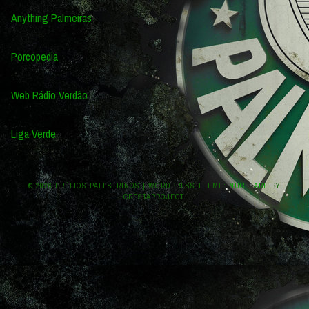
Anything Palmeiras
Porcopedia
Web Rádio Verdão
Liga Verde
© 2026 PRÉLIOS PALESTRINOS
|
WORDPRESS THEME:
NUCLEARE
BY
CRESTAPROJECT.