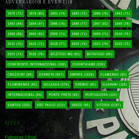
ADVERSÁRIOS E EVENTOS
1978
(72)
1979
(83)
1981
(74)
1983
(72)
1986
(75)
1991
(71)
1993
(84)
1994
(97)
1995
(76)
1996
(77)
1997
(81)
1998
(78)
1999
(88)
2000
(92)
2005
(71)
2008
(71)
2009
(71)
2010
(75)
2012
(75)
2015
(71)
2018
(77)
2020
(79)
2021
(74)
2022
(72)
2023
(73)
2025
(76)
ATLÉTICO-MG
(81)
BOTAFOGO
(86)
CONFRONTO INTERNACIONAL
(300)
CORINTHIANS
(239)
CRUZEIRO
(89)
DERROTA
(957)
EMPATE
(1038)
FLAMENGO
(92)
FLUMINENSE
(82)
GOLEADA
(379)
GRÊMIO
(82)
GUARANI
(119)
INTERNACIONAL
(84)
PONTE PRETA
(82)
PORTUGUESA
(122)
SANTOS
(225)
SÃO PAULO
(213)
VASCO
(95)
VITÓRIA
(2197)
SITES
Palmeiras Oficial