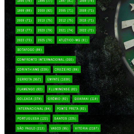
1995
(76)
1996
(77)
1997
(81)
1998
(78)
1999
(88)
2000
(92)
2005
(71)
2008
(71)
2009
(71)
2010
(75)
2012
(75)
2015
(71)
2018
(77)
2020
(79)
2021
(74)
2022
(72)
2023
(73)
2025
(76)
ATLÉTICO-MG
(81)
BOTAFOGO
(86)
CONFRONTO INTERNACIONAL
(300)
CORINTHIANS
(239)
CRUZEIRO
(89)
DERROTA
(957)
EMPATE
(1038)
FLAMENGO
(92)
FLUMINENSE
(82)
GOLEADA
(379)
GRÊMIO
(82)
GUARANI
(119)
INTERNACIONAL
(84)
PONTE PRETA
(82)
PORTUGUESA
(122)
SANTOS
(225)
SÃO PAULO
(213)
VASCO
(95)
VITÓRIA
(2197)