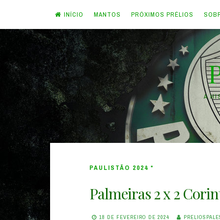
INÍCIO
MANTOS
PRÓXIMOS PRÉLIOS
SOB
Skip
to
content
A H
PAULISTÃO 2024 *
Palmeiras 2 x 2 Corin
18 DE FEVEREIRO DE 2024
PRELIOSPALE