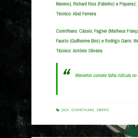
Menino), Richard Rios (Fabinho) e Piquerez;
Técnico: Abel Ferreira
Corinthians: Cássio; Fagner (Matheus França
Fausto (Guilherme Biro) e Rodrigo Garro; W
Técnico: António Oliveira
Weverton comete falha ridícula no
2024
,
CORINTHIANS
,
EMPATE