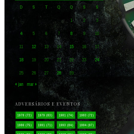
D
S
T
Q
Q
S
S
1
2
3
4
5
6
7
8
9
10
11
12
13
14
15
16
17
18
19
20
21
22
23
24
25
26
27
28
29
« jan
mar »
ADVERSÁRIOS E EVENTOS
1978
(72)
1979
(83)
1981
(74)
1983
(72)
1986
(75)
1991
(71)
1993
(84)
1994
(97)