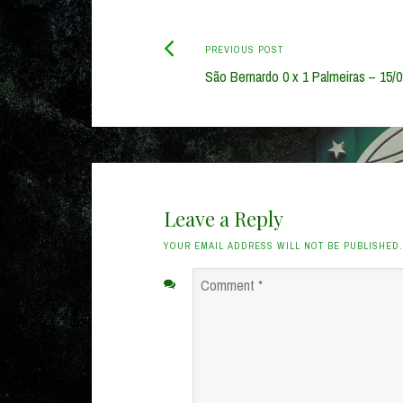
Previous
Post
PREVIOUS POST
post:
São Bernardo 0 x 1 Palmeiras – 15/
navigation
Leave a Reply
YOUR EMAIL ADDRESS WILL NOT BE PUBLISHED
Comment
*