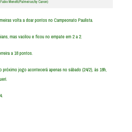
: Fabio Menotti/Palmeiras/by Canon)
lmeiras volta a doar pontos no Campeonato Paulista.
hians, mas vacilou e ficou no empate em 2 a 2.
reira a 18 pontos.
o próximo jogo acontecerá apenas no sábado (24/2), às 18h,
eri.
4.