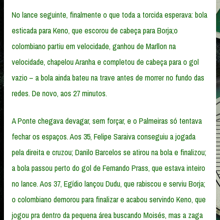
No lance seguinte, finalmente o que toda a torcida esperava: bola
esticada para Keno, que escorou de cabeça para Borja;o
colombiano partiu em velocidade, ganhou de Marllon na
velocidade, chapelou Aranha e completou de cabeça para o gol
vazio – a bola ainda bateu na trave antes de morrer no fundo das
redes. De novo, aos 27 minutos.
A Ponte chegava devagar, sem forçar, e o Palmeiras só tentava
fechar os espaços. Aos 35, Felipe Saraiva conseguiu a jogada
pela direita e cruzou; Danilo Barcelos se atirou na bola e finalizou;
a bola passou perto do gol de Fernando Prass, que estava inteiro
no lance. Aos 37, Egídio lançou Dudu, que rabiscou e serviu Borja;
o colombiano demorou para finalizar e acabou servindo Keno, que
jogou pra dentro da pequena área buscando Moisés, mas a zaga