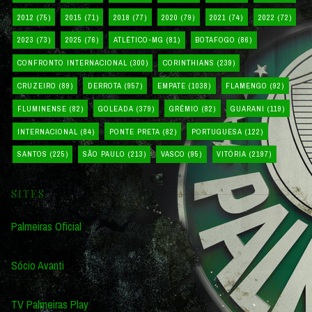
2012
(75)
2015
(71)
2018
(77)
2020
(79)
2021
(74)
2022
(72)
2023
(73)
2025
(76)
ATLÉTICO-MG
(81)
BOTAFOGO
(86)
CONFRONTO INTERNACIONAL
(300)
CORINTHIANS
(239)
CRUZEIRO
(89)
DERROTA
(957)
EMPATE
(1038)
FLAMENGO
(92)
FLUMINENSE
(82)
GOLEADA
(379)
GRÊMIO
(82)
GUARANI
(119)
INTERNACIONAL
(84)
PONTE PRETA
(82)
PORTUGUESA
(122)
SANTOS
(225)
SÃO PAULO
(213)
VASCO
(95)
VITÓRIA
(2197)
SITES
Palmeiras Oficial
Sócio Avanti
TV Palmeiras Play