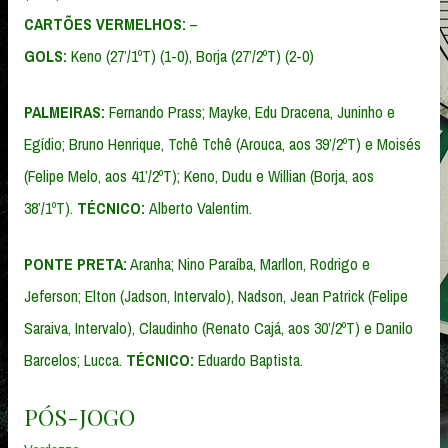
CARTÕES VERMELHOS:
–
GOLS:
Keno (27’/1ºT) (1-0), Borja (27’/2ºT) (2-0)
PALMEIRAS:
Fernando Prass; Mayke, Edu Dracena, Juninho e
Egídio; Bruno Henrique, Tchê Tchê (Arouca, aos 39’/2ºT) e Moisés
(Felipe Melo, aos 41’/2ºT); Keno, Dudu e Willian (Borja, aos
38’/1ºT).
TÉCNICO:
Alberto Valentim.
PONTE PRETA:
Aranha; Nino Paraíba, Marllon, Rodrigo e
Jeferson; Elton (Jadson, Intervalo), Nadson, Jean Patrick (Felipe
Saraiva, Intervalo), Claudinho (Renato Cajá, aos 30’/2ºT) e Danilo
Barcelos; Lucca.
TÉCNICO:
Eduardo Baptista.
PÓS-JOGO