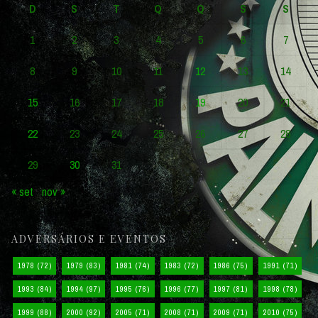
D
S
T
Q
Q
S
S
1
2
3
4
5
6
7
8
9
10
11
12
13
14
15
16
17
18
19
20
21
22
23
24
25
26
27
28
29
30
31
« set
nov »
ADVERSÁRIOS E EVENTOS
1978
(72)
1979
(83)
1981
(74)
1983
(72)
1986
(75)
1991
(71)
1993
(84)
1994
(97)
1995
(76)
1996
(77)
1997
(81)
1998
(78)
1999
(88)
2000
(92)
2005
(71)
2008
(71)
2009
(71)
2010
(75)