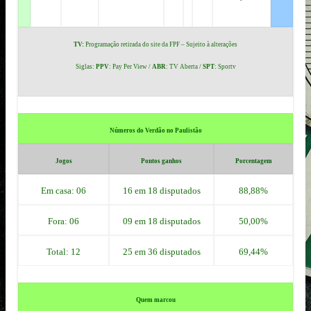
TV:
Programação retirada do site da FPF – Sujeito à alterações
Siglas:
PPV
: Pay Per View /
ABR
: TV Aberta /
SPT
: Sportv
Números do Verdão no Paulistão
Jogos
Pontos ganhos
Porcentagem
Em casa:
06
16 e
m 18 disputados
88,88%
Fora:
06
09 em 18 disputados
50,00%
Total:
12
25
e
m 36 disputados
69,44%
Quem marcou