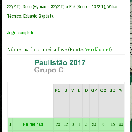
32’/2ºT), Dudu (Hyoran – 32’/2ºT) e Erik (Keno – 13’/2ºT); Willian.
Técnico: Eduardo Baptista.
Jogo completo.
Números da primeira fase (Fonte:
Verdão.net
)
PG
J
V
E
D
GP
GC
SG
%
1
Palmeiras
25
12
8
1
3
23
8
15
69