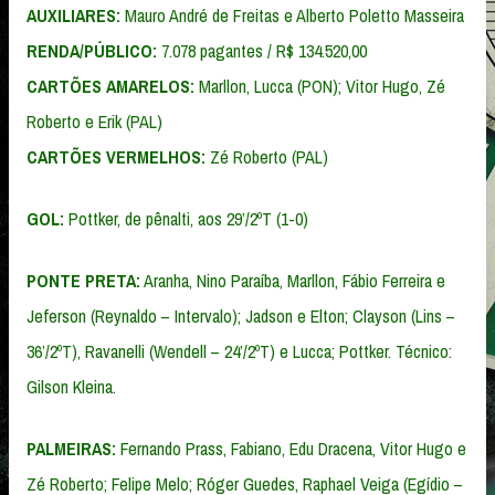
AUXILIARES:
Mauro André de Freitas e Alberto Poletto Masseira
RENDA/PÚBLICO:
7.078 pagantes / R$ 134.520,00
CARTÕES AMARELOS:
Marllon, Lucca (PON); Vitor Hugo, Zé
Roberto e Erik (PAL)
CARTÕES VERMELHOS:
Zé Roberto (PAL)
GOL:
Pottker, de pênalti, aos 29’/2ºT (1-0)
PONTE PRETA:
Aranha, Nino Paraíba, Marllon, Fábio Ferreira e
Jeferson (Reynaldo – Intervalo); Jadson e Elton; Clayson (Lins –
36’/2ºT), Ravanelli (Wendell – 24’/2ºT) e Lucca; Pottker. Técnico:
Gilson Kleina.
PALMEIRAS:
Fernando Prass, Fabiano, Edu Dracena, Vitor Hugo e
Zé Roberto; Felipe Melo; Róger Guedes, Raphael Veiga (Egídio –