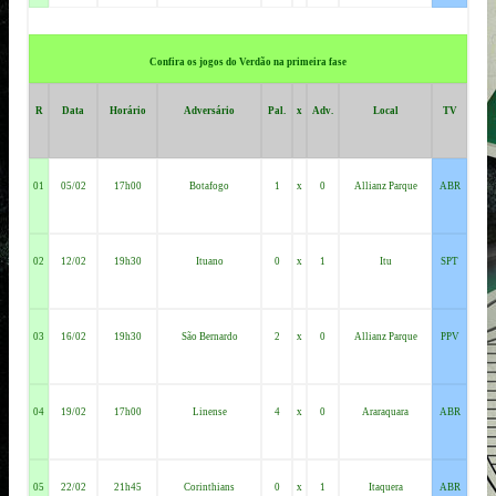
Confira os jogos do Verdão na primeira fase
R
Data
Horário
Adversário
Pal.
x
Adv.
Local
TV
01
05/02
17h00
Botafogo
1
x
0
Allianz Parque
ABR
02
12/02
19h30
Ituano
0
x
1
Itu
SPT
03
16/02
19h30
São Bernardo
2
x
0
Allianz Parque
PPV
04
19/02
17h00
Linense
4
x
0
Araraquara
ABR
05
22/02
21h45
Corinthians
0
x
1
Itaquera
ABR