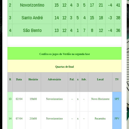
2
Novorizontino
15
12
4
3
5
17
21
-4
41
3
Santo André
14
12
3
5
4
15
18
-3
38
4
São Bento
13
12
4
1
7
8
12
-4
36
Confira os jogos do Verdão na segunda fase
Quartas de final
R
Data
Horário
Adversário
Pal.
x
Adv.
Local
TV
13
02/04
19h00
Novorizontino
–
x
–
Novo Horizonte
SPT
14
07/04
21h00
Novorizontino
–
x
–
Pacaembu
PPV