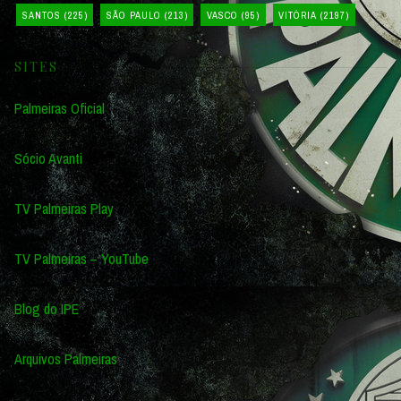
SANTOS
(225)
SÃO PAULO
(213)
VASCO
(95)
VITÓRIA
(2197)
SITES
Palmeiras Oficial
Sócio Avanti
TV Palmeiras Play
TV Palmeiras – YouTube
Blog do IPE
Arquivos Palmeiras