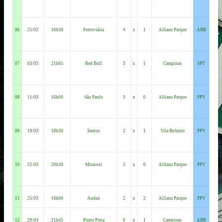
06
25/02
16h30
Ferroviária
4
x
1
Allianz Parque
ABR
07
03/03
21h05
Red Bull
3
x
1
Campinas
SPT
08
11/03
16h00
São Paulo
3
x
0
Allianz Parque
PPV
09
19/03
18h30
Santos
2
x
1
Vila Belmiro
PPV
10
22/03
20h30
Mirassol
2
x
0
Allianz Parque
PPV
11
25/03
16h00
Audax
2
x
2
Allianz Parque
PPV
12
29/03
21h45
Ponte Preta
0
x
1
Campinas
ABR