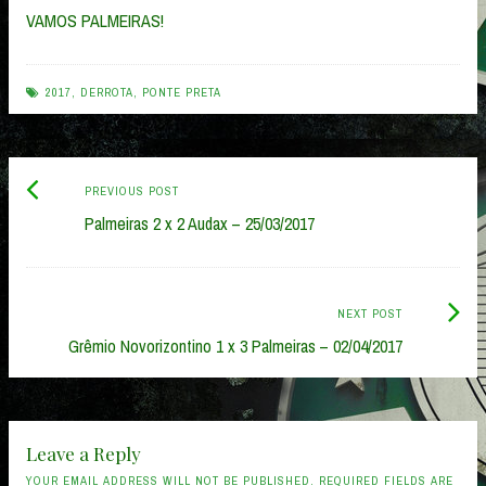
VAMOS PALMEIRAS!
2017
,
DERROTA
,
PONTE PRETA
Previous
Post
PREVIOUS POST
post:
Palmeiras 2 x 2 Audax – 25/03/2017
navigation
Next
NEXT POST
Post:
Grêmio Novorizontino 1 x 3 Palmeiras – 02/04/2017
Leave a Reply
YOUR EMAIL ADDRESS WILL NOT BE PUBLISHED. REQUIRED FIELDS ARE