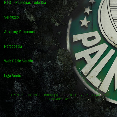
PTD – Palmeiras Todo Dia
Verdazzo
Anything Palmeiras
Porcopedia
Web Rádio Verdão
Liga Verde
© 2026 PRÉLIOS PALESTRINOS
|
WORDPRESS THEME:
NUCLEARE
BY
CRESTAPROJECT.