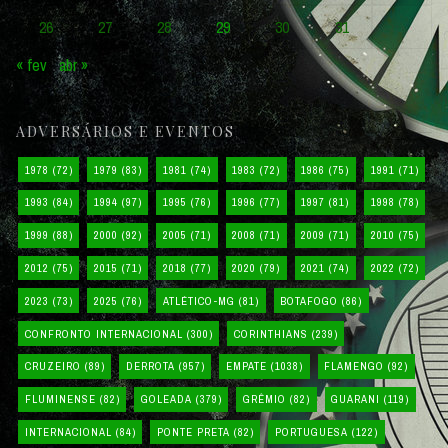
26
27
28
29
30
31
« fev
abr »
ADVERSÁRIOS E EVENTOS
1978
(72)
1979
(83)
1981
(74)
1983
(72)
1986
(75)
1991
(71)
1993
(84)
1994
(97)
1995
(76)
1996
(77)
1997
(81)
1998
(78)
1999
(88)
2000
(92)
2005
(71)
2008
(71)
2009
(71)
2010
(75)
2012
(75)
2015
(71)
2018
(77)
2020
(79)
2021
(74)
2022
(72)
2023
(73)
2025
(76)
ATLÉTICO-MG
(81)
BOTAFOGO
(86)
CONFRONTO INTERNACIONAL
(300)
CORINTHIANS
(239)
CRUZEIRO
(89)
DERROTA
(957)
EMPATE
(1038)
FLAMENGO
(92)
FLUMINENSE
(82)
GOLEADA
(379)
GRÊMIO
(82)
GUARANI
(119)
INTERNACIONAL
(84)
PONTE PRETA
(82)
PORTUGUESA
(122)