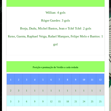
Willian: 4 gols
Róger Guedes: 3 gols
Borja, Dudu, Michel Bastos, Jean e Tchê Tchê: 2 gols
Keno, Guerra, Raphael Veiga, Rafael Marques, Felipe Melo e Barrios: 1
gol
Posição e pontuação do Verdão a cada rodada
1
2
3
4
5
6
7
8
9
10
11
12
2
3
1
1
1
1
1
1
1
1
1
1
3
3
6
9
9
12
15
18
21
24
25
25