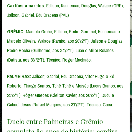
Cartões amarelos:
Edilson, Kanneman, Douglas, Walace (GRE),
Jailson, Gabriel, Edu Dracena (PAL)
GRÊMIO:
Marcelo Grohe; Edilson, Pedro Geromel, Kanneman e
Marcelo Oliveira; Walace (Ramiro, aos 26’/2ºT), Jaílson e Douglas;
Pedro Rocha (Guilherme, aos 34’/2ºT), Luan e Miller Bolaños
(Batista, aos 36’/2ºT). Técnico: Roger Machado.
PALMEIRAS:
Jailson; Gabriel, Edu Dracena, Vitor Hugo e Zé
Roberto; Thiago Santos, Tchê Tchê e Moisés (Lucas Barrios, aos
25’/2ºT); Róger Guedes (Cleiton Xavier, aos 20’/2ºT), Dudu e
Gabriel Jesus (Rafael Marques, aos 31’/2ºT). Técnico: Cuca.
Duelo entre Palmeiras e Grêmio
completa 80 anos de história; confira