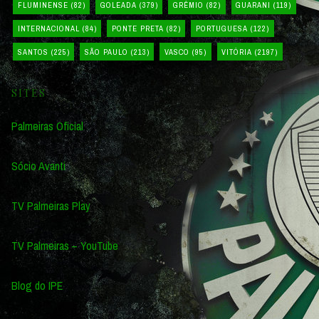
FLUMINENSE
(82)
GOLEADA
(379)
GRÊMIO
(82)
GUARANI
(119)
INTERNACIONAL
(84)
PONTE PRETA
(82)
PORTUGUESA
(122)
SANTOS
(225)
SÃO PAULO
(213)
VASCO
(95)
VITÓRIA
(2197)
SITES
Palmeiras Oficial
Sócio Avanti
TV Palmeiras Play
TV Palmeiras – YouTube
Blog do IPE