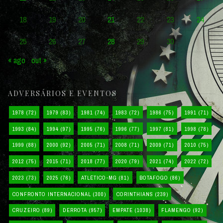
18
19
20
21
22
23
24
25
26
27
28
29
30
« ago
out »
ADVERSÁRIOS E EVENTOS
1978
(72)
1979
(83)
1981
(74)
1983
(72)
1986
(75)
1991
(71)
1993
(84)
1994
(97)
1995
(76)
1996
(77)
1997
(81)
1998
(78)
1999
(88)
2000
(92)
2005
(71)
2008
(71)
2009
(71)
2010
(75)
2012
(75)
2015
(71)
2018
(77)
2020
(79)
2021
(74)
2022
(72)
2023
(73)
2025
(76)
ATLÉTICO-MG
(81)
BOTAFOGO
(86)
CONFRONTO INTERNACIONAL
(300)
CORINTHIANS
(239)
CRUZEIRO
(89)
DERROTA
(957)
EMPATE
(1038)
FLAMENGO
(92)