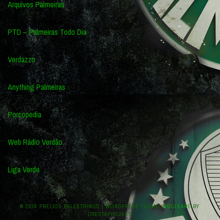
Arquivos Palmeiras
PTD – Palmeiras Todo Dia
Verdazzo
Anything Palmeiras
Porcopedia
Web Rádio Verdão
Liga Verde
© 2026 PRÉLIOS PALESTRINOS
|
WORDPRESS THEME:
NUCLEARE
BY
CRESTAPROJECT.