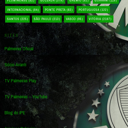
FLUMINENSE
(82)
GOLEADA
(379)
GRÊMIO
(82)
GUARANI
(119)
INTERNACIONAL
(84)
PONTE PRETA
(82)
PORTUGUESA
(122)
SANTOS
(225)
SÃO PAULO
(213)
VASCO
(95)
VITÓRIA
(2197)
SITES
Palmeiras Oficial
Sócio Avanti
TV Palmeiras Play
TV Palmeiras – YouTube
Blog do IPE