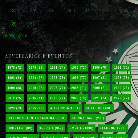
23
24
25
26
27
28
29
30
31
« fev
abr »
ADVERSÁRIOS E EVENTOS
1978
(72)
1979
(83)
1981
(74)
1983
(72)
1986
(75)
1991
(71)
1993
(84)
1994
(97)
1995
(76)
1996
(77)
1997
(81)
1998
(78)
1999
(88)
2000
(92)
2005
(71)
2008
(71)
2009
(71)
2010
(75)
2012
(75)
2015
(71)
2018
(77)
2020
(79)
2021
(74)
2022
(72)
2023
(73)
2025
(76)
ATLÉTICO-MG
(81)
BOTAFOGO
(86)
CONFRONTO INTERNACIONAL
(300)
CORINTHIANS
(239)
CRUZEIRO
(89)
DERROTA
(957)
EMPATE
(1038)
FLAMENGO
(92)