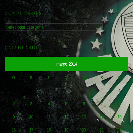
COMPETIÇÕES
Competições
CALENDÁRIO
março 2014
D
S
T
Q
Q
S
S
1
2
3
4
5
6
7
8
9
10
11
12
13
14
15
16
17
18
19
20
21
22