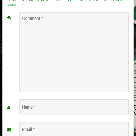
YOUR EMAIL ADDRESS WILL NOT BE PUBLISHED. REQUIRED FIELDS ARE
MARKED
*
Comment
*
Name
*
Email
*