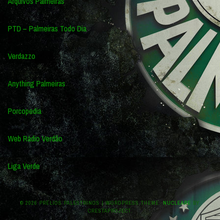
Arquivos Palmeiras
PTD – Palmeiras Todo Dia
Verdazzo
Anything Palmeiras
Porcopedia
Web Rádio Verdão
Liga Verde
© 2026 PRÉLIOS PALESTRINOS
|
WORDPRESS THEME:
NUCLEARE
BY
CRESTAPROJECT.