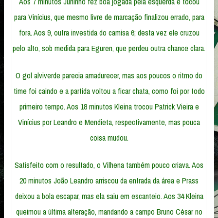
Aos 7 minutos Juninho fez boa jogada pela esquerda e tocou
para Vinícius, que mesmo livre de marcação finalizou errado, para
fora. Aos 9, outra investida do camisa 6; desta vez ele cruzou
pelo alto, sob medida para Eguren, que perdeu outra chance clara.
O gol alviverde parecia amadurecer, mas aos poucos o ritmo do
time foi caindo e a partida voltou a ficar chata, como foi por todo
primeiro tempo. Aos 18 minutos Kleina trocou Patrick Vieira e
Vinícius por Leandro e Mendieta, respectivamente, mas pouca
coisa mudou.
Satisfeito com o resultado, o Vilhena também pouco criava. Aos
20 minutos João Leandro arriscou da entrada da área e Prass
deixou a bola escapar, mas ela saiu em escanteio. Aos 34 Kleina
queimou a última alteração, mandando a campo Bruno César no