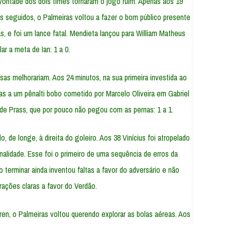
ontade dos dois times tornaram o jogo ruim. Apenas aos 19
s seguidos, o Palmeiras voltou a fazer o bom público presente
s, e foi um lance fatal. Mendieta lançou para William Matheus
ilar a meta de Ian: 1 a 0.
sas melhorariam. Aos 24 minutos, na sua primeira investida ao
s a um pênalti bobo cometido por Marcelo Oliveira em Gabriel
de Prass, que por pouco não pegou com as pernas: 1 a 1.
 de longe, à direita do goleiro. Aos 38 Vinícius foi atropelado
enalidade. Esse foi o primeiro de uma sequência de erros da
 terminar ainda inventou faltas a favor do adversário e não
frações claras a favor do Verdão.
ren, o Palmeiras voltou querendo explorar as bolas aéreas. Aos