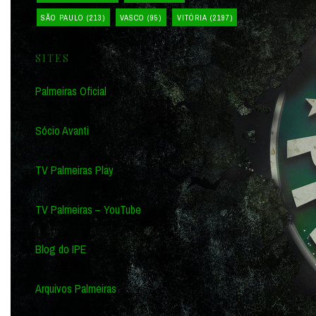
SÃO PAULO
(213)
VASCO
(95)
VITÓRIA
(2197)
SITES
Palmeiras Oficial
Sócio Avanti
TV Palmeiras Play
TV Palmeiras – YouTube
Blog do IPE
Arquivos Palmeiras