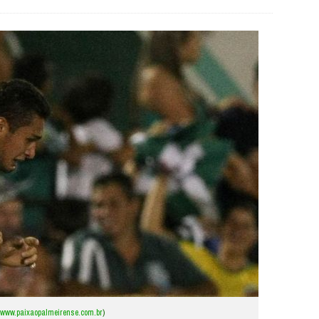
www.paixaopalmeirense.com.br
)