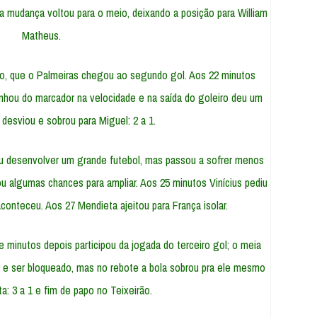
a mudança voltou para o meio, deixando a posição para William
Matheus.
o, que o Palmeiras chegou ao segundo gol. Aos 22 minutos
anhou do marcador na velocidade e na saída do goleiro deu um
 desviou e sobrou para Miguel: 2 a 1.
iu desenvolver um grande futebol, mas passou a sofrer menos
iou algumas chances para ampliar. Aos 25 minutos Vinícius pediu
aconteceu. Aos 27 Mendieta ajeitou para França isolar.
e minutos depois participou da jogada do terceiro gol; o meia
ira e ser bloqueado, mas no rebote a bola sobrou pra ele mesmo
ta: 3 a 1 e fim de papo no Teixeirão.