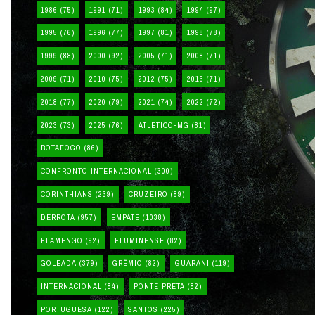
1986
(75)
1991
(71)
1993
(84)
1994
(97)
1995
(76)
1996
(77)
1997
(81)
1998
(78)
1999
(88)
2000
(92)
2005
(71)
2008
(71)
2009
(71)
2010
(75)
2012
(75)
2015
(71)
2018
(77)
2020
(79)
2021
(74)
2022
(72)
2023
(73)
2025
(76)
ATLÉTICO-MG
(81)
BOTAFOGO
(86)
CONFRONTO INTERNACIONAL
(300)
CORINTHIANS
(239)
CRUZEIRO
(89)
DERROTA
(957)
EMPATE
(1038)
FLAMENGO
(92)
FLUMINENSE
(82)
GOLEADA
(379)
GRÊMIO
(82)
GUARANI
(119)
INTERNACIONAL
(84)
PONTE PRETA
(82)
PORTUGUESA
(122)
SANTOS
(225)