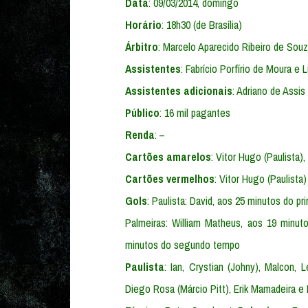
Data
: 09/03/2014, domingo
Horário
: 18h30 (de Brasília)
Árbitro
: Marcelo Aparecido Ribeiro de Sou
Assistentes
: Fabrício Porfírio de Moura e 
Assistentes adicionais
: Adriano de Assi
Público
: 16 mil pagantes
Renda
: –
Cartões amarelos
: Vitor Hugo (Paulista)
Cartões vermelhos
: Vitor Hugo (Paulista)
Gols
: Paulista: David, aos 25 minutos do p
Palmeiras: William Matheus, aos 19 minuto
minutos do segundo tempo
Paulista
: Ian, Crystian (Johny), Malcon, 
Diego Rosa (Márcio Pitt), Erik Mamadeira e 