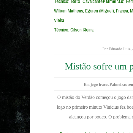
Técnico: Beto Cavalcante
Palmeiras
: Fer
William Matheus; Eguren (Miguel), França, M
Vieira
Técnico: Gilson Kleina
Por Eduardo Luiz,
Mistão sofre um p
Em jogo fraco, Palmeiras sent
O mistão do Verdão começou o jogo dand
logo no primeiro minuto Vinícius fez boa
alcançou por pouco. O problema é