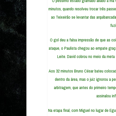
O péssimo estado gramado aliado à má v
minutos, quando resolveu trocar três passe
ao Teixeirão se levantar das arquibancada
fuz
O gol deu a falsa impressão de que as coi
ataque, o Paulista chegou ao empate graça
Leite. David cobrou no meio da meta 
Aos 32 minutos Bruno César bateu colocado,
dentro da área, mas o juiz ignorou a p
arbitragem, que antes do primeiro tempo
assinalou in
Na etapa final, com Miguel no lugar de Egu