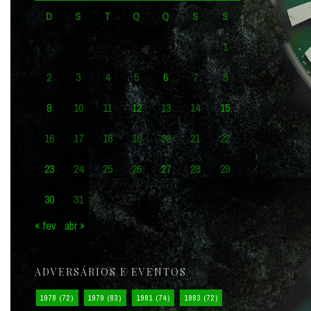
D
S
T
Q
Q
S
S
1
2
3
4
5
6
7
8
9
10
11
12
13
14
15
16
17
18
19
20
21
22
23
24
25
26
27
28
29
30
31
« fev
abr »
ADVERSÁRIOS E EVENTOS
1978
(72)
1979
(83)
1981
(74)
1983
(72)