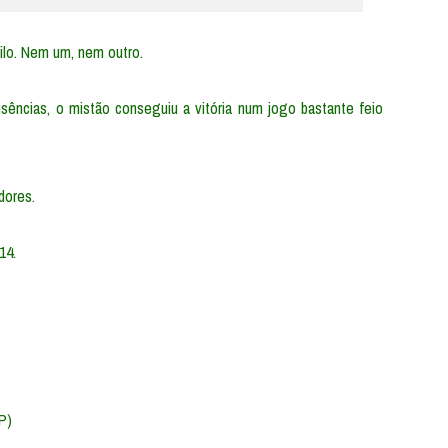
ilo. Nem um, nem outro.
sências, o mistão conseguiu a vitória num jogo bastante feio
dores.
14.
P)