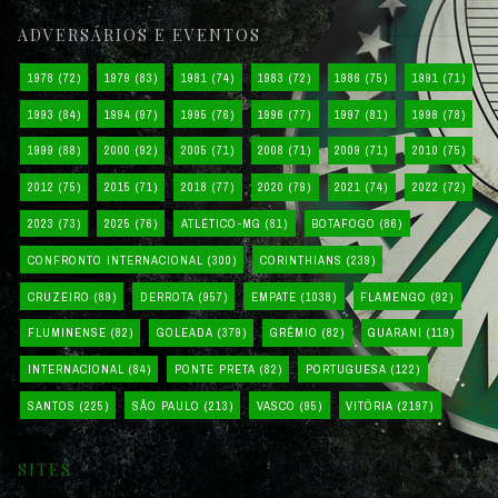
ADVERSÁRIOS E EVENTOS
1978
(72)
1979
(83)
1981
(74)
1983
(72)
1986
(75)
1991
(71)
1993
(84)
1994
(97)
1995
(76)
1996
(77)
1997
(81)
1998
(78)
1999
(88)
2000
(92)
2005
(71)
2008
(71)
2009
(71)
2010
(75)
2012
(75)
2015
(71)
2018
(77)
2020
(79)
2021
(74)
2022
(72)
2023
(73)
2025
(76)
ATLÉTICO-MG
(81)
BOTAFOGO
(86)
CONFRONTO INTERNACIONAL
(300)
CORINTHIANS
(239)
CRUZEIRO
(89)
DERROTA
(957)
EMPATE
(1038)
FLAMENGO
(92)
FLUMINENSE
(82)
GOLEADA
(379)
GRÊMIO
(82)
GUARANI
(119)
INTERNACIONAL
(84)
PONTE PRETA
(82)
PORTUGUESA
(122)
SANTOS
(225)
SÃO PAULO
(213)
VASCO
(95)
VITÓRIA
(2197)
SITES