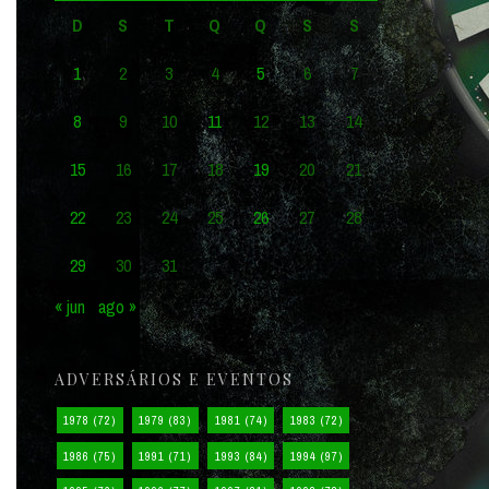
D
S
T
Q
Q
S
S
1
2
3
4
5
6
7
8
9
10
11
12
13
14
15
16
17
18
19
20
21
22
23
24
25
26
27
28
29
30
31
« jun
ago »
ADVERSÁRIOS E EVENTOS
1978
(72)
1979
(83)
1981
(74)
1983
(72)
1986
(75)
1991
(71)
1993
(84)
1994
(97)