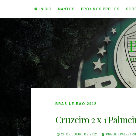
INÍCIO
MANTOS
PRÓXIMOS PRÉLIOS
SOB
Skip
to
content
A H
BRASILEIRÃO 2012
Cruzeiro 2 x 1 Palmei
29 DE JULHO DE 2012
PRELIOSPALESTR