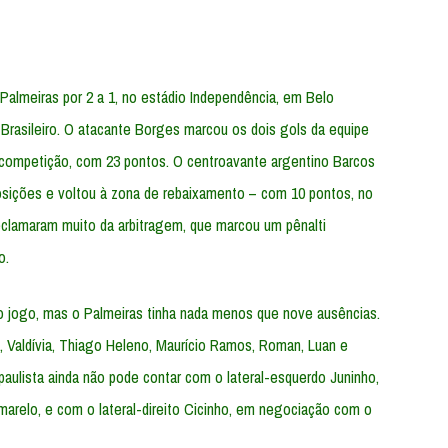
lmeiras por 2 a 1, no estádio Independência, em Belo
Brasileiro. O atacante Borges marcou os dois gols da equipe
a competição, com 23 pontos. O centroavante argentino Barcos
osições e voltou à zona de rebaixamento – com 10 pontos, no
reclamaram muito da arbitragem, que marcou um pênalti
o.
o jogo, mas o Palmeiras tinha nada menos que nove ausências.
Valdívia, Thiago Heleno, Maurício Ramos, Roman, Luan e
paulista ainda não pode contar com o lateral-esquerdo Juninho,
marelo, e com o lateral-direito Cicinho, em negociação com o