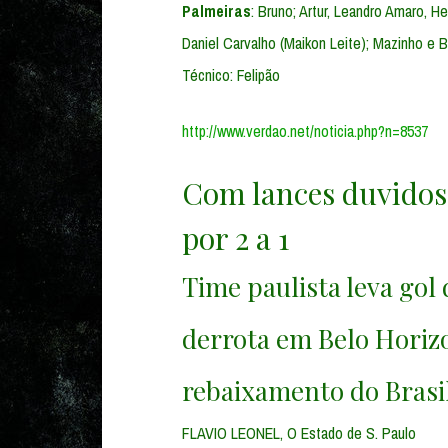
Palmeiras
: Bruno; Artur, Leandro Amaro, He
Daniel Carvalho (Maikon Leite); Mazinho e 
Técnico: Felipão
http://www.verdao.net/noticia.php?n=8537
Com lances duvidos
por 2 a 1
Time paulista leva gol
derrota em Belo Horizo
rebaixamento do Brasi
FLAVIO LEONEL, O Estado de S. Paulo