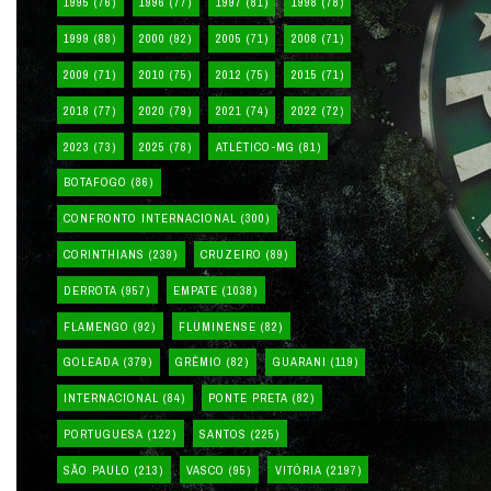
1995
(76)
1996
(77)
1997
(81)
1998
(78)
1999
(88)
2000
(92)
2005
(71)
2008
(71)
2009
(71)
2010
(75)
2012
(75)
2015
(71)
2018
(77)
2020
(79)
2021
(74)
2022
(72)
2023
(73)
2025
(76)
ATLÉTICO-MG
(81)
BOTAFOGO
(86)
CONFRONTO INTERNACIONAL
(300)
CORINTHIANS
(239)
CRUZEIRO
(89)
DERROTA
(957)
EMPATE
(1038)
FLAMENGO
(92)
FLUMINENSE
(82)
GOLEADA
(379)
GRÊMIO
(82)
GUARANI
(119)
INTERNACIONAL
(84)
PONTE PRETA
(82)
PORTUGUESA
(122)
SANTOS
(225)
SÃO PAULO
(213)
VASCO
(95)
VITÓRIA
(2197)