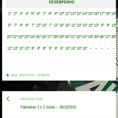
DESEMPENHO
1ª
2ª
3ª
4ª
5ª
6ª
7ª
8ª
9ª
10ª
11ª
12ª
13ª
14ª
15ª
16ª
17ª
18ª
19ª
5º
7º
4º
8º
7º
12º
10º
7º
11º
10º
10º
11º
13º
10º
12º
13º
9º
9º
12º
20ª
21ª
22ª
23ª
24ª
25ª
26ª
27ª
28ª
29ª
30ª
31ª
32ª
33ª
34ª
35ª
36ª
37ª
38ª
12º
13º
11º
13º
9º
8º
8º
9º
9º
9º
10º
10º
10º
10º
–
–
–
–
–
2010
,
ATHLETICO
,
DERROTA
Previous
Post
PREVIOUS POST
post:
Palmeiras 3 x 2 Goiás – 30/10/2010
navigation