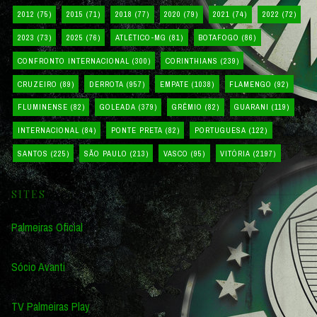
2012
(75)
2015
(71)
2018
(77)
2020
(79)
2021
(74)
2022
(72)
2023
(73)
2025
(76)
ATLÉTICO-MG
(81)
BOTAFOGO
(86)
CONFRONTO INTERNACIONAL
(300)
CORINTHIANS
(239)
CRUZEIRO
(89)
DERROTA
(957)
EMPATE
(1038)
FLAMENGO
(92)
FLUMINENSE
(82)
GOLEADA
(379)
GRÊMIO
(82)
GUARANI
(119)
INTERNACIONAL
(84)
PONTE PRETA
(82)
PORTUGUESA
(122)
SANTOS
(225)
SÃO PAULO
(213)
VASCO
(95)
VITÓRIA
(2197)
SITES
Palmeiras Oficial
Sócio Avanti
TV Palmeiras Play