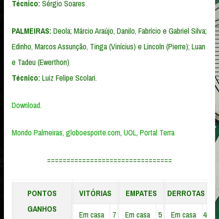
Técnico:
Sérgio Soares
PALMEIRAS:
Deola; Márcio Araújo, Danilo, Fabrício e Gabriel Silva;
Edinho, Marcos Assunção, Tinga (Vinícius) e Lincoln (Pierre); Luan
e Tadeu (Ewerthon)
Técnico:
Luiz Felipe Scolari.
Download.
Mondo Palmeiras
,
globoesporte.com
,
UOL
,
Portal Terra
================================
PONTOS
VITÓRIAS
EMPATES
DERROTAS
GANHOS
Em casa
7
Em casa
5
Em casa
4