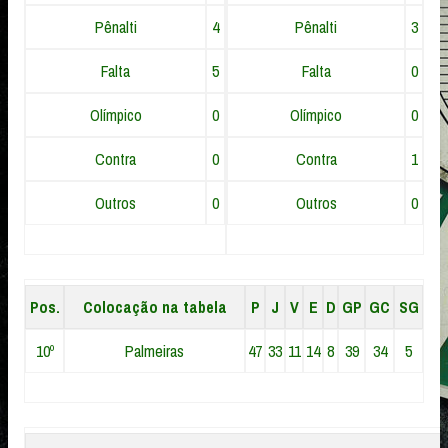
Pênalti
4
Pênalti
3
Falta
5
Falta
0
Olímpico
0
Olímpico
0
Contra
0
Contra
1
Outros
0
Outros
0
Pos.
Colocação na tabela
P
J
V
E
D
GP
GC
SG
10º
Palmeiras
47
33
11
14
8
39
34
5