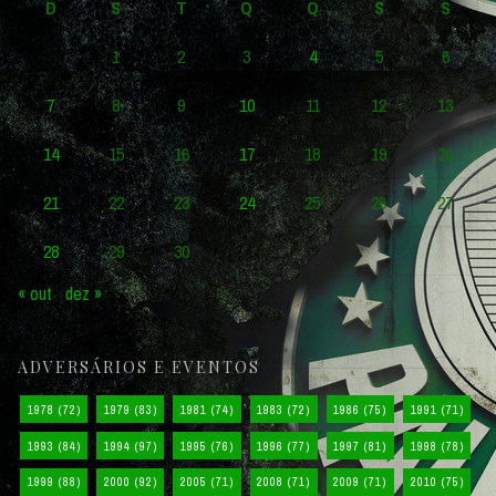
D
S
T
Q
Q
S
S
1
2
3
4
5
6
7
8
9
10
11
12
13
14
15
16
17
18
19
20
21
22
23
24
25
26
27
28
29
30
« out
dez »
ADVERSÁRIOS E EVENTOS
1978
(72)
1979
(83)
1981
(74)
1983
(72)
1986
(75)
1991
(71)
1993
(84)
1994
(97)
1995
(76)
1996
(77)
1997
(81)
1998
(78)
1999
(88)
2000
(92)
2005
(71)
2008
(71)
2009
(71)
2010
(75)