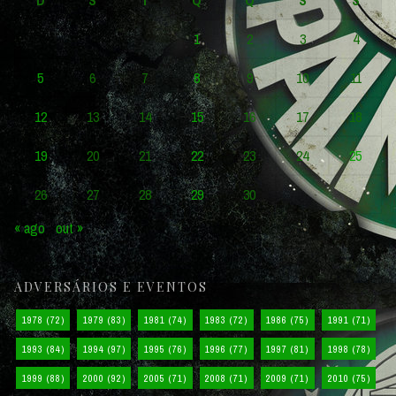
1
2
3
4
5
6
7
8
9
10
11
12
13
14
15
16
17
18
19
20
21
22
23
24
25
26
27
28
29
30
« ago
out »
ADVERSÁRIOS E EVENTOS
1978
(72)
1979
(83)
1981
(74)
1983
(72)
1986
(75)
1991
(71)
1993
(84)
1994
(97)
1995
(76)
1996
(77)
1997
(81)
1998
(78)
1999
(88)
2000
(92)
2005
(71)
2008
(71)
2009
(71)
2010
(75)