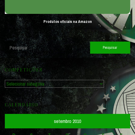
Produtos oficiais na Amazon
Pesquisar
por:
COMPETIÇÕES
Competições
CALENDÁRIO
setembro 2010
D
S
T
Q
Q
S
S