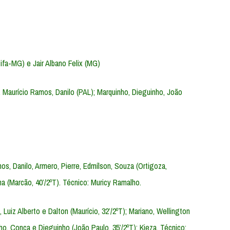
ifa-MG) e Jair Albano Felix (MG)
Maurício Ramos, Danilo (PAL); Marquinho, Dieguinho, João
s, Danilo, Armero, Pierre, Edmílson, Souza (Ortigoza,
na (Marcão, 40’/2ºT). Técnico: Muricy Ramalho.
Luiz Alberto e Dalton (Maurício, 32’/2ºT); Mariano, Wellington
nho, Conca e Dieguinho (João Paulo, 35’/2ºT); Kieza. Técnico: