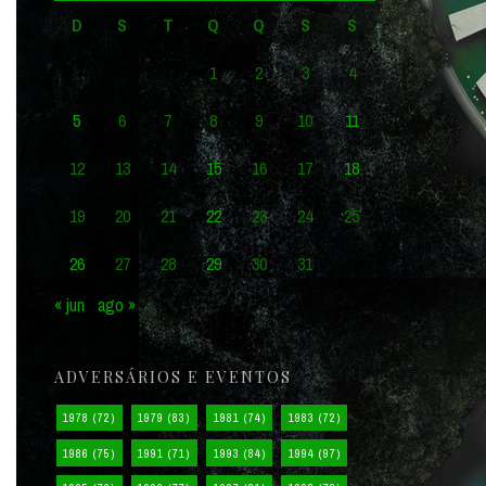
D
S
T
Q
Q
S
S
1
2
3
4
5
6
7
8
9
10
11
12
13
14
15
16
17
18
19
20
21
22
23
24
25
26
27
28
29
30
31
« jun
ago »
ADVERSÁRIOS E EVENTOS
1978
(72)
1979
(83)
1981
(74)
1983
(72)
1986
(75)
1991
(71)
1993
(84)
1994
(97)