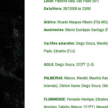
Local:
Palestra Itália, São Paulo (SP)
Data/Hora:
29/7/2009 às 21h50
Árbitro:
Ricardo Marques Ribeiro (Fifa-MG)
Assistentes:
Márcio Eustáquio Santiago (F
Cartões amarelos:
Diego Souza, Wendel, 
Paulo, Edcarlos (FLU)
GOLS:
Diego Souza, 13’/2ºT (1-0)
PALMEIRAS:
Marcos, Wendel, Maurício Ramo
intervalo), Cleiton Xavier, Diego Souza, Obi
FLUMINENSE:
Fernando Henrique, Edcarlos, 
Monteiro, Fabinho (Maicon, 21’/2ºT), Marqui