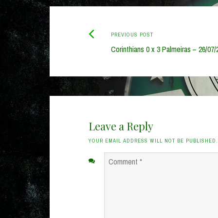
Previous
Post
PREVIOUS POST
post:
Corinthians 0 x 3 Palmeiras – 26/07/
navigation
Leave a Reply
YOUR EMAIL ADDRESS WILL NOT BE PUBLISHED
Comment
*