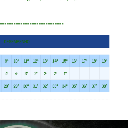
============================
DESEMPENHO
9ª
10ª
11ª
12ª
13ª
14ª
15ª
16ª
17ª
18ª
19ª
4º
4º
3º
2º
2º
2º
1º
28ª
29ª
30ª
31ª
32ª
33ª
34ª
35ª
36ª
37ª
38ª