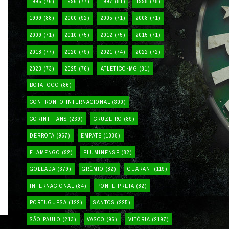
1995
(76)
1996
(77)
1997
(81)
1998
(78)
1999
(88)
2000
(92)
2005
(71)
2008
(71)
2009
(71)
2010
(75)
2012
(75)
2015
(71)
2018
(77)
2020
(79)
2021
(74)
2022
(72)
2023
(73)
2025
(76)
ATLÉTICO-MG
(81)
BOTAFOGO
(86)
CONFRONTO INTERNACIONAL
(300)
CORINTHIANS
(239)
CRUZEIRO
(89)
DERROTA
(957)
EMPATE
(1038)
FLAMENGO
(92)
FLUMINENSE
(82)
GOLEADA
(379)
GRÊMIO
(82)
GUARANI
(119)
INTERNACIONAL
(84)
PONTE PRETA
(82)
PORTUGUESA
(122)
SANTOS
(225)
SÃO PAULO
(213)
VASCO
(95)
VITÓRIA
(2197)