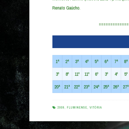
Renato Gaúcho.
=============
1ª
2ª
3ª
4ª
5ª
6ª
7ª
8ª
3º
8º
11º
11º
6º
3º
4º
5º
20ª
21ª
22ª
23ª
24ª
25ª
26ª
27ª
2009
,
FLUMINENSE
,
VITÓRIA