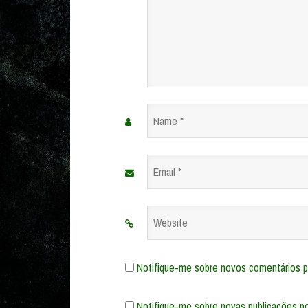
Name
*
Email
*
Website
Notifique-me sobre novos comentários po
Notifique-me sobre novas publicações po