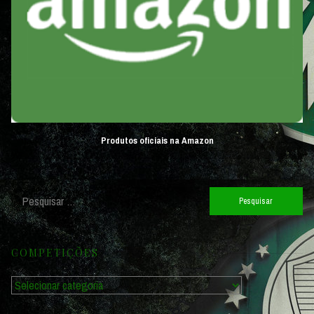
Produtos oficiais na Amazon
Pesquisar
por:
COMPETIÇÕES
Competições