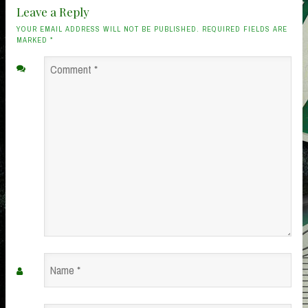
Leave a Reply
YOUR EMAIL ADDRESS WILL NOT BE PUBLISHED. REQUIRED FIELDS ARE
MARKED
*
Comment
*
Name
*