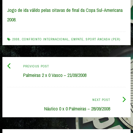
Jogo de ida válido pelas oitavas de final da Copa Sul-Americana
2008.
2008
,
CONFRONTO INTERNACIONAL
,
EMPATE
,
SPORT ÁNCASH (PER)
Previous
Post
PREVIOUS POST
post:
Palmeiras 2 x 0 Vasco – 21/09/2008
navigation
Next
NEXT POST
Post:
Náutico 0 x 0 Palmeiras – 28/09/2008