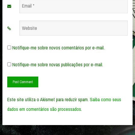
Email
*
Website
Notifique-me sobre novos comentários por e-mail.
Notifique-me sobre novas publicações por e-mail.
Este site utiliza o Akismet para reduzir spam.
Saiba como seus
dados em comentários são processados
.