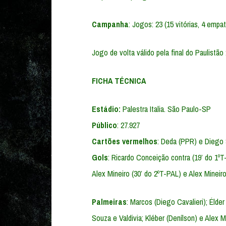
Campanha
: Jogos: 23 (15 vitórias, 4 emp
Jogo de volta válido pela final do Paulistão
FICHA TÉCNICA
Estádio:
Palestra Italia. São Paulo-SP
Público
: 27.927
Cartões vermelhos
: Deda (PPR) e Diego
Gols
: Ricardo Conceição contra (19’ do 1ºT-
Alex Mineiro (30’ do 2ºT-PAL) e Alex Mineiro
Palmeiras
: Marcos (Diego Cavalieri); Élde
Souza e Valdivia; Kléber (Denílson) e Alex 