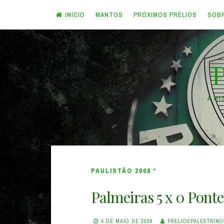
INÍCIO
MANTOS
PRÓXIMOS PRÉLIOS
SOB
Skip
to
content
A H
PAULISTÃO 2008 *
Palmeiras 5 x 0 Pont
4 DE MAIO DE 2008
PRELIOSPALESTRINO