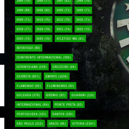
1995
(76)
1996
(77)
1997
(81)
1998
(78)
1999
(88)
2000
(92)
2005
(71)
2008
(71)
2009
(71)
2010
(75)
2012
(75)
2015
(71)
2018
(77)
2020
(79)
2021
(74)
2022
(72)
2023
(73)
2025
(76)
ATLÉTICO-MG
(81)
BOTAFOGO
(86)
CONFRONTO INTERNACIONAL
(300)
CORINTHIANS
(239)
CRUZEIRO
(89)
DERROTA
(957)
EMPATE
(1038)
FLAMENGO
(92)
FLUMINENSE
(82)
GOLEADA
(379)
GRÊMIO
(82)
GUARANI
(119)
INTERNACIONAL
(84)
PONTE PRETA
(82)
PORTUGUESA
(122)
SANTOS
(225)
SÃO PAULO
(213)
VASCO
(95)
VITÓRIA
(2197)