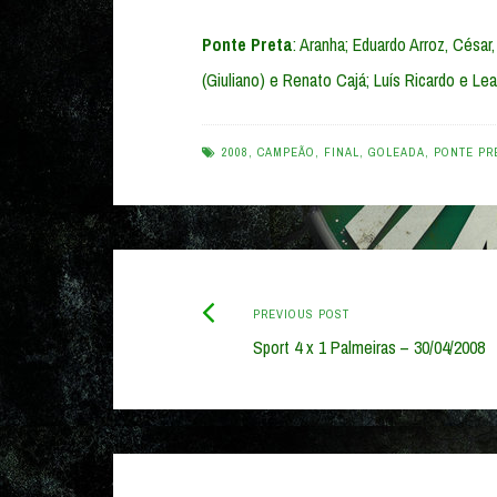
Ponte Preta
: Aranha; Eduardo Arroz, César
(Giuliano) e Renato Cajá; Luís Ricardo e Le
2008
,
CAMPEÃO
,
FINAL
,
GOLEADA
,
PONTE PR
Previous
Post
PREVIOUS POST
post:
Sport 4 x 1 Palmeiras – 30/04/2008
navigation