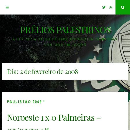
Twitter
RSS
Sea
PRÉLIOS PALESTRINOS
Skip
to
A HISTÓRIA DA SOCIEDADE ESPORTIVA PALMEIRAS
CONTADA EM JOGOS
content
Dia:
2 de fevereiro de 2008
PAULISTÃO 2008 *
Noroeste 1 x 0 Palmeiras –