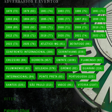
ADVERSÁRIOS E EVENTOS
1978
(72)
1979
(83)
1981
(74)
1983
(72)
1986
(75)
1991
(71)
1993
(84)
1994
(97)
1995
(76)
1996
(77)
1997
(81)
1998
(78)
1999
(88)
2000
(92)
2005
(71)
2008
(71)
2009
(71)
2010
(75)
2012
(75)
2015
(71)
2018
(77)
2020
(79)
2021
(74)
2022
(72)
2023
(73)
2025
(76)
ATLÉTICO-MG
(81)
BOTAFOGO
(86)
CONFRONTO INTERNACIONAL
(300)
CORINTHIANS
(239)
CRUZEIRO
(89)
DERROTA
(957)
EMPATE
(1038)
FLAMENGO
(92)
FLUMINENSE
(82)
GOLEADA
(379)
GRÊMIO
(82)
GUARANI
(119)
INTERNACIONAL
(84)
PONTE PRETA
(82)
PORTUGUESA
(122)
SANTOS
(225)
SÃO PAULO
(213)
VASCO
(95)
VITÓRIA
(2197)
SITES
Palmeiras Oficial