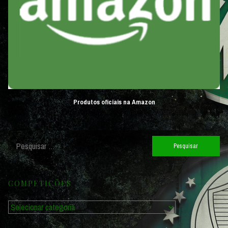
Produtos oficiais na Amazon
Pesquisar
por:
COMPETIÇÕES
Competições