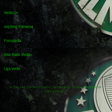
Verdazzo
Anything Palmeiras
Porcopedia
Web Rádio Verdão
Liga Verde
© 2026 PRÉLIOS PALESTRINOS
|
WORDPRESS THEME:
NUCLEARE
BY
CRESTAPROJECT.