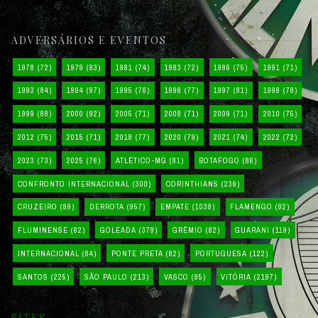
ADVERSÁRIOS E EVENTOS
1978
(72)
1979
(83)
1981
(74)
1983
(72)
1986
(75)
1991
(71)
1993
(84)
1994
(97)
1995
(76)
1996
(77)
1997
(81)
1998
(78)
1999
(88)
2000
(92)
2005
(71)
2008
(71)
2009
(71)
2010
(75)
2012
(75)
2015
(71)
2018
(77)
2020
(79)
2021
(74)
2022
(72)
2023
(73)
2025
(76)
ATLÉTICO-MG
(81)
BOTAFOGO
(86)
CONFRONTO INTERNACIONAL
(300)
CORINTHIANS
(239)
CRUZEIRO
(89)
DERROTA
(957)
EMPATE
(1038)
FLAMENGO
(92)
FLUMINENSE
(82)
GOLEADA
(379)
GRÊMIO
(82)
GUARANI
(119)
INTERNACIONAL
(84)
PONTE PRETA
(82)
PORTUGUESA
(122)
SANTOS
(225)
SÃO PAULO
(213)
VASCO
(95)
VITÓRIA
(2197)
SITES