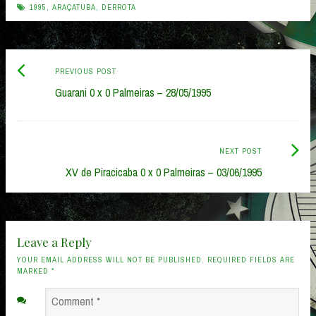
1995
,
ARAÇATUBA
,
DERROTA
Previous
Post
PREVIOUS POST
post:
Guarani 0 x 0 Palmeiras – 28/05/1995
navigation
Next
NEXT POST
Post:
XV de Piracicaba 0 x 0 Palmeiras – 03/06/1995
Leave a Reply
YOUR EMAIL ADDRESS WILL NOT BE PUBLISHED. REQUIRED FIELDS ARE
MARKED
*
Comment
*