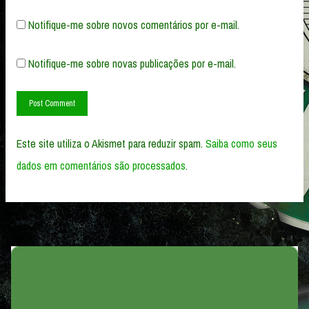
Notifique-me sobre novos comentários por e-mail.
Notifique-me sobre novas publicações por e-mail.
Este site utiliza o Akismet para reduzir spam.
Saiba como seus
dados em comentários são processados
.