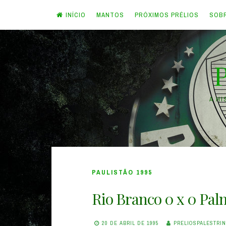
INÍCIO
MANTOS
PRÓXIMOS PRÉLIOS
SOB
Skip
to
content
A H
PAULISTÃO 1995
Rio Branco 0 x 0 Pal
20 DE ABRIL DE 1995
PRELIOSPALESTRI