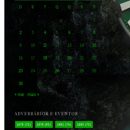
D
S
T
Q
Q
S
S
1
2
3
4
5
6
7
8
9
10
11
12
13
14
15
16
17
18
19
20
21
22
23
24
25
26
27
28
29
30
« mar
maio »
ADVERSÁRIOS E EVENTOS
1978
(72)
1979
(83)
1981
(74)
1983
(72)