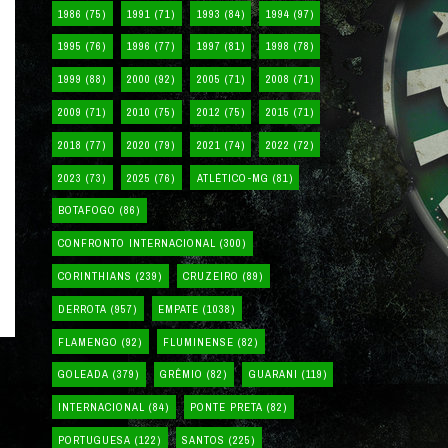
1986
(75)
1991
(71)
1993
(84)
1994
(97)
1995
(76)
1996
(77)
1997
(81)
1998
(78)
1999
(88)
2000
(92)
2005
(71)
2008
(71)
2009
(71)
2010
(75)
2012
(75)
2015
(71)
2018
(77)
2020
(79)
2021
(74)
2022
(72)
2023
(73)
2025
(76)
ATLÉTICO-MG
(81)
BOTAFOGO
(86)
CONFRONTO INTERNACIONAL
(300)
CORINTHIANS
(239)
CRUZEIRO
(89)
DERROTA
(957)
EMPATE
(1038)
FLAMENGO
(92)
FLUMINENSE
(82)
GOLEADA
(379)
GRÊMIO
(82)
GUARANI
(119)
INTERNACIONAL
(84)
PONTE PRETA
(82)
PORTUGUESA
(122)
SANTOS
(225)