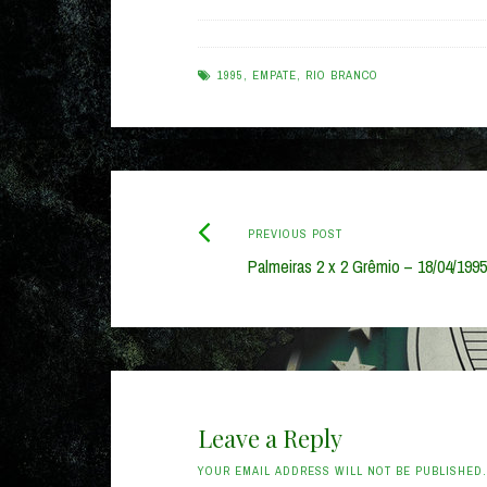
1995
,
EMPATE
,
RIO BRANCO
Previous
Post
PREVIOUS POST
post:
Palmeiras 2 x 2 Grêmio – 18/04/1995
navigation
Leave a Reply
YOUR EMAIL ADDRESS WILL NOT BE PUBLISHED