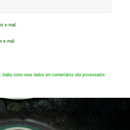
r e-mail.
r e-mail.
m.
Saiba como seus dados em comentários são processados
.